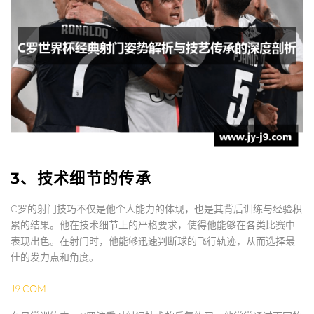
3、技术细节的传承
C罗的射门技巧不仅是他个人能力的体现，也是其背后训练与经验积
累的结果。他在技术细节上的严格要求，使得他能够在各类比赛中
表现出色。在射门时，他能够迅速判断球的飞行轨迹，从而选择最
佳的发力点和角度。
J9.COM