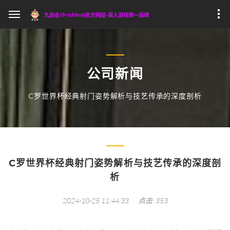
公司新闻
C罗世界杯经典射门姿势解析与技艺传承的深度剖析
C罗世界杯经典射门姿势解析与技艺传承的深度剖
析
2024-10-25 11:44:33
点击: 353