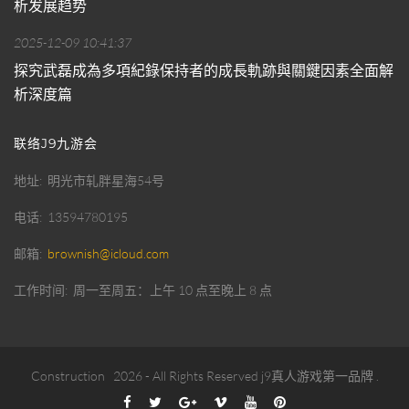
析发展趋势
2025-12-09 10:41:37
探究武磊成為多項紀錄保持者的成長軌跡與關鍵因素全面解
析深度篇
联络J9九游会
地址
明光市轧胖星海54号
电话
13594780195
邮箱
brownish@icloud.com
工作时间
周一至周五：上午 10 点至晚上 8 点
Construction
2026
- All Rights Reserved
j9真人游戏第一品牌
.