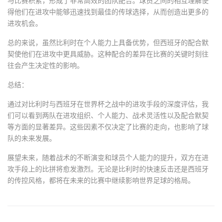
与比赛积累，形成了非常高效的团队配合。球员之间的相互理解使
得他们在进攻中能够迅速找到最佳的传球选择，从而创造出更多的
进攻机会。
总的来说，虽然比利时在个人能力上具备优势，但西班牙的配合默
契使他们在进攻中更具威胁。这种配合的差异在比赛的关键时刻往
往会产生决定性的影响。
总结：
通过对比利时与西班牙在世界杯之战中的进攻手段的深度评估，我
们可以看到两队在进攻组织、个人能力、战术灵活性以及配合默契
等方面的显著差异。这些因素不仅决定了比赛的走向，也影响了球
队的未来发展。
展望未来，随着战术的不断演变和球员个人能力的提升，双方在进
攻手段上的比拼将愈发激烈。无论是比利时的快速反击还是西班牙
的传控风格，都将在未来的比赛中继续影响世界足球的格局。