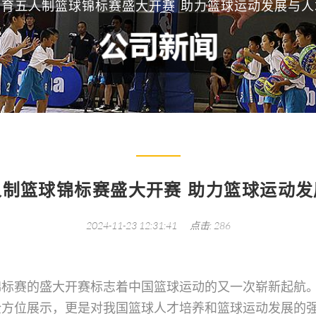
体育五人制篮球锦标赛盛大开赛 助力篮球运动发展与人
人制篮球锦标赛盛大开赛 助力篮球运动发
2024-11-23 12:31:41
点击: 286
锦标赛的盛大开赛标志着中国篮球运动的又一次崭新起航
全方位展示，更是对我国篮球人才培养和篮球运动发展的