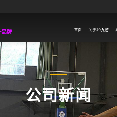
首页
关于J9九游
公司新闻