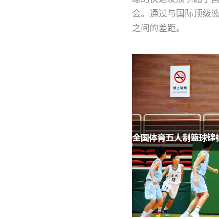
会。通过与国际顶级
之间的差距。