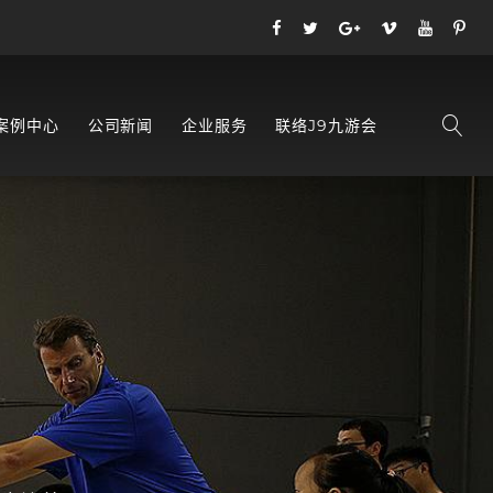
案例中心
公司新闻
企业服务
联络J9九游会