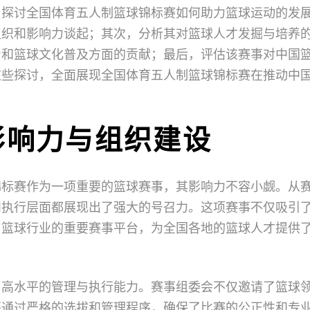
，探讨全国体育五人制篮球锦标赛如何助力篮球运动的发
组织和影响力谈起；其次，分析其对篮球人才发掘与培养
身和篮球文化普及方面的贡献；最后，评估该赛事对中国
这些探讨，全面展现全国体育五人制篮球锦标赛在推动中
影响力与组织建设
锦标赛作为一项重要的篮球赛事，其影响力不容小觑。从
和执行层面都展现出了强大的号召力。这项赛事不仅吸引
了篮球行业的重要赛事平台，为全国各地的篮球人才提供
了高水平的管理与执行能力。赛事组委会不仅邀请了篮球
还通过严格的选拔和管理程序，确保了比赛的公正性和专