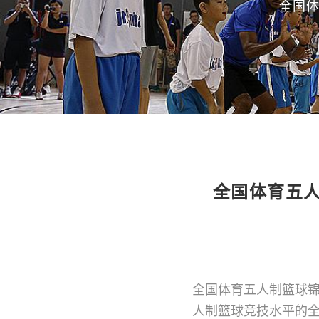
全国
全国体育五
全国体育五人制篮球
人制篮球竞技水平的