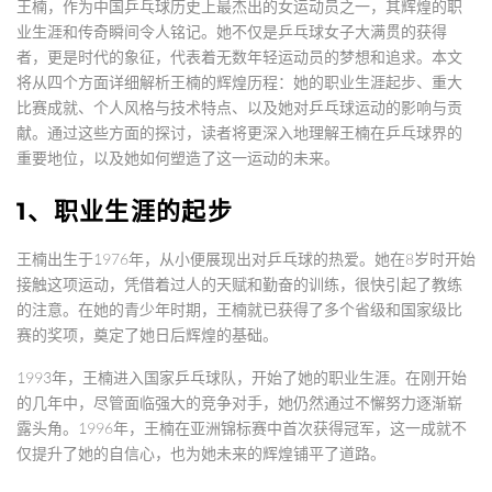
王楠，作为中国乒乓球历史上最杰出的女运动员之一，其辉煌的职
业生涯和传奇瞬间令人铭记。她不仅是乒乓球女子大满贯的获得
者，更是时代的象征，代表着无数年轻运动员的梦想和追求。本文
将从四个方面详细解析王楠的辉煌历程：她的职业生涯起步、重大
比赛成就、个人风格与技术特点、以及她对乒乓球运动的影响与贡
献。通过这些方面的探讨，读者将更深入地理解王楠在乒乓球界的
重要地位，以及她如何塑造了这一运动的未来。
1、职业生涯的起步
王楠出生于1976年，从小便展现出对乒乓球的热爱。她在8岁时开始
接触这项运动，凭借着过人的天赋和勤奋的训练，很快引起了教练
的注意。在她的青少年时期，王楠就已获得了多个省级和国家级比
赛的奖项，奠定了她日后辉煌的基础。
1993年，王楠进入国家乒乓球队，开始了她的职业生涯。在刚开始
的几年中，尽管面临强大的竞争对手，她仍然通过不懈努力逐渐崭
露头角。1996年，王楠在亚洲锦标赛中首次获得冠军，这一成就不
仅提升了她的自信心，也为她未来的辉煌铺平了道路。