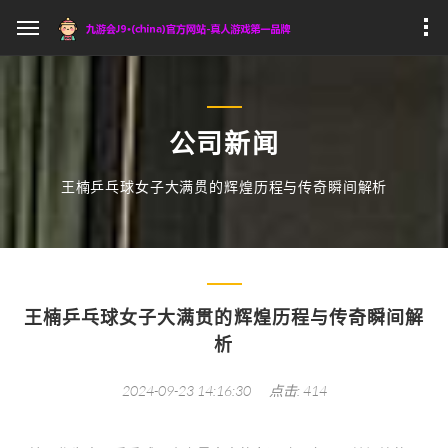
公司新闻
王楠乒乓球女子大满贯的辉煌历程与传奇瞬间解析
王楠乒乓球女子大满贯的辉煌历程与传奇瞬间解
析
2024-09-23 14:16:30
点击: 414