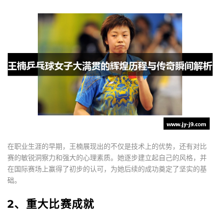
在职业生涯的早期，王楠展现出的不仅是技术上的优势，还有对比
赛的敏锐洞察力和强大的心理素质。她逐步建立起自己的风格，并
在国际赛场上赢得了初步的认可，为她后续的成功奠定了坚实的基
础。
2、重大比赛成就