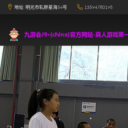
地址: 明光市轧胖星海54号
13594780195