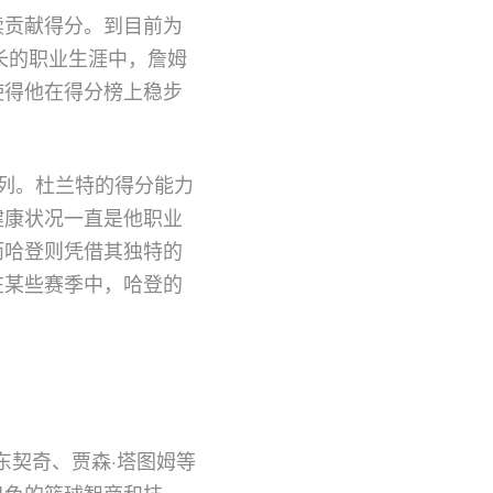
续贡献得分。到目前为
长的职业生涯中，詹姆
使得他在得分榜上稳步
行列。杜兰特的得分能力
健康状况一直是他职业
而哈登则凭借其独特的
在某些赛季中，哈登的
东契奇、贾森·塔图姆等