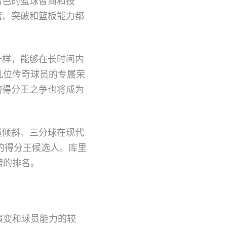
出色的篮球智商和技
篮、突破和篮板能力都
一样，能够在长时间内
几位传奇球员的专属荣
的得分王之争也将成为
员倾斜。三分球在现代
的得分王候选人。库里
榜的排名。
演变和球员能力的较