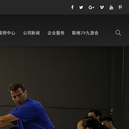
案例中心
公司新闻
企业服务
联络J9九游会