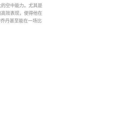
大的空中能力。尤其是
的高效表现，使得他在
的乔丹甚至能在一场比