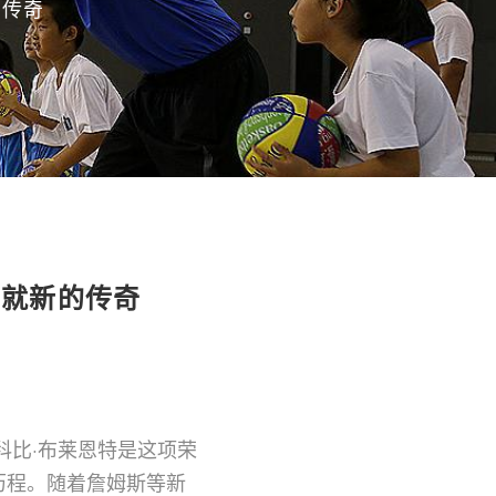
的传奇
成就新的传奇
科比·布莱恩特是这项荣
历程。随着詹姆斯等新