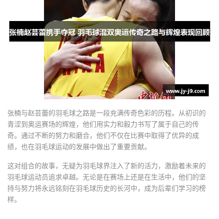
张楠与赵芸蕾的羽毛球之路是一段充满传奇色彩的历程。从初识的
青涩到奥运赛场的辉煌，他们用实力和毅力书写了属于自己的传
奇。通过不断的努力和磨合，他们不仅在比赛中取得了优异的成
绩，也在羽毛球运动的发展中做出了重要贡献。
这对组合的故事，无疑为羽毛球界注入了新的活力，激励着未来的
羽毛球运动员追求卓越。无论是在赛场上还是在生活中，他们的坚
持与努力将永远铭刻在羽毛球历史的长河中，成为后辈们学习的榜
样。