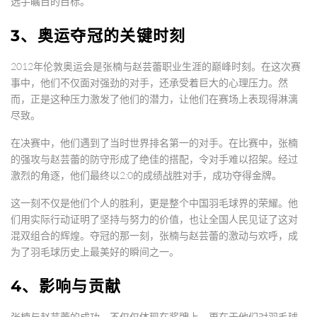
选手瞩目的目标。
3、奥运夺冠的关键时刻
2012年伦敦奥运会是张楠与赵芸蕾职业生涯的巅峰时刻。在这次赛
事中，他们不仅面对强劲的对手，还承受着巨大的心理压力。然
而，正是这种压力激发了他们的潜力，让他们在赛场上表现得淋漓
尽致。
在决赛中，他们遇到了当时世界排名第一的对手。在比赛中，张楠
的强攻与赵芸蕾的防守形成了绝佳的搭配，令对手难以招架。经过
激烈的角逐，他们最终以2:0的成绩战胜对手，成功夺得金牌。
这一刻不仅是他们个人的胜利，更是整个中国羽毛球界的荣耀。他
们用实际行动证明了坚持与努力的价值，也让全国人民见证了这对
混双组合的辉煌。夺冠的那一刻，张楠与赵芸蕾的激动与欢呼，成
为了羽毛球历史上最美好的瞬间之一。
4、影响与贡献
张楠与赵芸蕾的成功，不仅仅体现在奖牌上，更在于他们对羽毛球