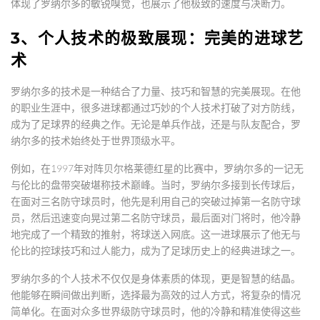
体现了罗纳尔多的敏锐嗅觉，也展示了他极致的速度与决断力。
3、个人技术的极致展现：完美的进球艺
术
罗纳尔多的技术是一种结合了力量、技巧和智慧的完美展现。在他
的职业生涯中，很多进球都通过巧妙的个人技术打破了对方防线，
成为了足球界的经典之作。无论是单兵作战，还是与队友配合，罗
纳尔多的技术始终处于世界顶级水平。
例如，在1997年对阵贝尔格莱德红星的比赛中，罗纳尔多的一记无
与伦比的盘带突破堪称技术巅峰。当时，罗纳尔多接到长传球后，
在面对三名防守球员时，他先是利用自己的突破过掉第一名防守球
员，然后迅速变向晃过第二名防守球员，最后面对门将时，他冷静
地完成了一个精致的推射，将球送入网底。这一进球展示了他无与
伦比的控球技巧和过人能力，成为了足球历史上的经典进球之一。
罗纳尔多的个人技术不仅仅是身体素质的体现，更是智慧的结晶。
他能够在瞬间做出判断，选择最为高效的过人方式，将复杂的情况
简单化。在面对众多世界级防守球员时，他的冷静和精准使得这些