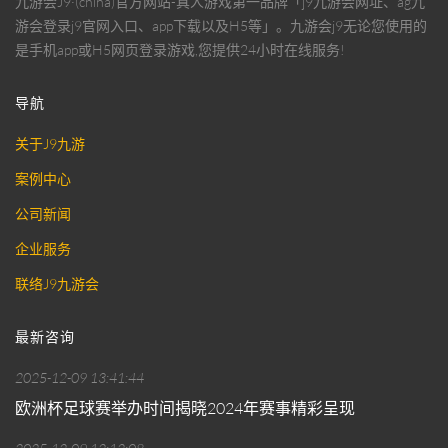
九游会J9·(china)官方网站-真人游戏第一品牌「j9九游会网址、ag九
游会登录j9官网入口、app下载以及H5等」。九游会j9无论您使用的
是手机app或H5网页登录游戏,您提供24小时在线服务!
导航
关于J9九游
案例中心
公司新闻
企业服务
联络J9九游会
最新咨询
2025-12-09 13:41:44
欧洲杯足球赛举办时间揭晓2024年赛事精彩呈现