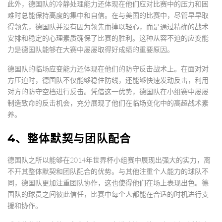
此外，德国队的冷静处理能力还体现在他们应对比赛中的压力和困
难时总能保持高度的集中和自信。在与美国的比赛中，尽管早早取
得领先，德国队并没有因为领先而掉以轻心，而是通过精确的战术
安排和稳定的心理素质确保了比赛的胜利。这种从容不迫的应变能
力是德国队能够在大赛中屡屡取得好成绩的重要原因。
德国队的临场应变能力还体现在他们的防守反击战术上。在面对对
方压迫时，德国队不仅能够稳住防线，还能够快速发动反击，利用
对方的防守空档进行反击。凭借这一优势，德国队在小组赛中屡屡
制造致命的反击机会，充分展现了他们在临场变化中的高超战术素
养。
4、整体默契与团队配合
德国队之所以能够在2014年世界杯小组赛中展现出强大的实力，离
不开其整体默契和团队配合的优势。与其他注重个人能力的球队不
同，德国队更加注重团队协作，这也使得他们在场上表现出色。德
国队的球员之间彼此信任，比赛中每个人都能在合适的时机进行支
援和协作。