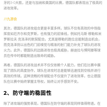
牙的3-0大胜，还是与加纳和美国的比赛，德国队都表现出了极高的
进攻效率。
J9九游会
其次，德国队的进攻组合更是丰富多样。球队不仅有高效的中场指
挥官如厄齐尔和克罗斯，也有强力的前锋线，例如托马斯·穆勒和米
罗斯拉夫·克洛泽的默契配合。尤其是穆勒的跑位总能制造出机会，
而克洛泽则以出色的门前嗅觉与精准的射门能力补充了球队的进攻
火力。此外，德国队的边路进攻也极具威胁，赫迪拉与博阿滕等球
员在传中时都能制造出致命的威胁。
再者，德国队的进攻战术并不仅仅依赖个人能力，他们在比赛中展
现了团队的高度协作，球队在进攻时总是能够迅速找到空档并进行
高效的传球。这种流畅的传球配合不仅提升了进攻效率，也让德国
队在比赛中始终掌握主导权，始终让对手感到不安。
2、防守端的稳固性
除了进攻端的强势表现，德国队在防守端的表现同样值得称道。在