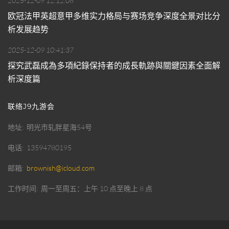
2025-12-09 12:12:08
欧冠法甲英超意甲多维实力格局与赛场竞争深度全景对比分
析发展趋势
2025-12-09 10:41:37
探究武磊成為多項紀錄保持者的成長軌跡與關鍵因素全面解
析深度篇
联络J9九游会
地址
明光市轧胖星海54号
电话
13594780195
邮箱
brownish@icloud.com
工作时间
周一至周五：上午 10 点至晚上 8 点