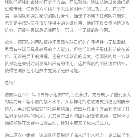
球队的整体配合体现在多个方面。在进攻端，德国队通过灵活的跑
位和传球，使得对方防线几乎无法预测他们的进攻方式；在防守
端，德国队则通过密切的防线合作，确保了不留下任何防守漏洞。
尤其是中场球员在攻防转换中的关键作用，他们不仅负责创造进攻
机会，还能在丢球后迅速回防，形成一个无缝的防守网。
此外，德国队的团队精神还表现在球员们的自我牺牲与无私奉献。
尽管有些球员具备较高的个人能力，但他们始终把集体利益放在首
位。无论是后卫的拼搏，还是中场球员的调度，德国队的每一名球
员都能在关键时刻发挥出应有的作用。这种高度的团队协作精神，
使得德国队在小组赛中充满了无限可能。
总结：
德国队在2014年世界杯小组赛中的三战全胜，充分展示了他们强大
的实力与不容小觑的战术水平。从多样化的进攻方式到稳固的防守
体系，再到临场应变的冷静与精准，德国队在各个方面都展现了其
世界顶级球队的风采。尤其是其出色的团队配合和默契，使得球队
始终能够在比赛中占据主动，给对手带来了极大的压力。
通过这次小组赛，德国队不仅展现了强大的个人能力，更凸显了他