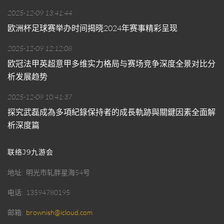
2025-12-09 13:41:44
欧洲杯足球赛举办时间揭晓2024年赛事精彩呈现
2025-12-09 12:12:08
欧冠法甲英超意甲多维实力格局与赛场竞争深度全景对比分
析发展趋势
2025-12-09 10:41:37
探究武磊成為多項紀錄保持者的成長軌跡與關鍵因素全面解
析深度篇
联络J9九游会
地址
明光市轧胖星海54号
电话
13594780195
邮箱
brownish@icloud.com