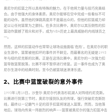
奥尼尔的扣篮之所以具有特殊的魅力，在于他将力量与技巧完美结
合。由于他强大的身体素质，奥尼尔能够在空中完成一些看似不可
能的动作。虽然他的弹跳高度并不是最出众的，但他的扣篮威力却
足以让任何篮筐为之颤抖。在多次比赛中，奥尼尔以其压倒性的扣
篮动作震撼了观众和对手，成为NBA历史上最具威胁的内线球员之
一。
然而，这样的扣篮动作也常常让球场设施面临“危险”。在奥尼尔的职
业生涯中，篮筐被他扣坏的事件并不鲜见，而最著名的无疑是1993
年与纽约尼克斯的比赛。正是在这场比赛中，奥尼尔的一次强力扣
篮导致篮筐脱落，比赛不得不暂停进行修复。这一事件也成为了奥
尼尔生涯中的经典时刻，至今仍被篮球迷津津乐道。
2、比赛中篮筐破裂的意外事件
1993年1月18日，沙奎尔·奥尼尔代表洛杉矶湖人对阵纽约尼克斯。
比赛进行到第三节时，奥尼尔接到队友的传球，强行突破尼克斯防
线，最终以一记霸气十足的双手扣篮将球送入篮筐。然而，当他落
地后，球场内传来一阵剧烈的响声——篮筐被奥尼尔的强力扣篮冲击