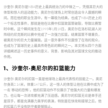
沙奎尔·奥尼尔是NBA历史上最具统治力的中锋之一，凭借其巨大的
体型和惊人的运动能力，奥尼尔在球场上时常创造出令人震撼的瞬
间。而在他的职业生涯中，有一幕极为经典，也成了NBA历史上的
一个标志性事件，那就是他在比赛中扣篮致篮筐破裂，导致比赛暂
时中断。这个瞬间发生在1993年1月18日，奥尼尔在洛杉矶湖人对
阵纽约尼克斯的比赛中完成了一次强力扣篮，结果篮筐不堪重负，
被奥尼尔的巨大力量摧毁。这一意外事件不仅震惊了在场的观众，
也成为了篮球历史上最具传奇色彩的瞬间之一。本文将从四个方面
详细阐述这一历史事件的意义、背景、影响及其对篮球文化的推动
作用。
1、沙奎尔·奥尼尔的扣篮能力
沙奎尔·奥尼尔的扣篮一直是他球场上最具代表性的技能之一。奥尼
尔身高2.16米，体重147公斤，这一惊人的体型让他在比赛中成为了
一名“移动的恐怖”。他的扣篮动作不仅展示了他强大的力量和爆发
力，也让每一次进攻都充满了压迫感。奥尼尔的扣篮无论是单手还
是双手，都是充满暴力美学的表演，特别是在快攻和接球之后，他
的扣篮几乎没有防守者能够阻止。