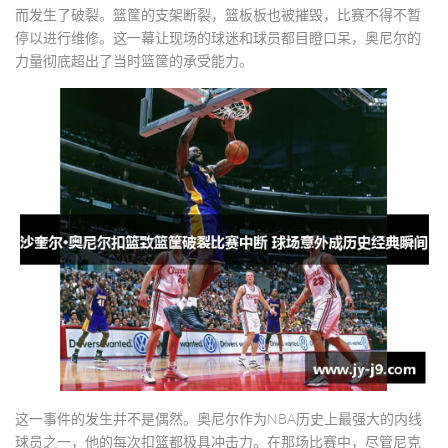
而发生了破裂。篮筐的支架断裂，篮板板也被摧毁，比赛不得不暂
停以进行维修。这一幕让现场的球迷和球员都目瞪口呆，奥尼尔的
力量彻底超出了当时篮筐的承受能力。
这一事件的发生并不是偶然。奥尼尔作为NBA历史上最强大的内线
球员之一，他的每次扣篮都极具冲击力。在那场比赛中，尽管尼克