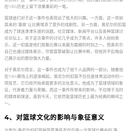
在NBA历史上留下浓墨重彩的一笔。
篮球迷们对于这一事件也表现出了极大的兴趣。一方面，这一突如
其来的“事故”让比赛增添了意外的戏剧性，另一方面，奥尼尔的扣篮
成为了球迷津津乐道的话题。社交媒体、新闻平台以及各种篮球讨
论论坛上，关于这次事件的讨论几乎成为了焦点，许多人纷纷表
示，这一扣篮是他们观看比赛以来最为震撼的时刻之一。而奥尼尔
自己也通过媒体表示，尽管篮筐破裂让比赛中断，但他并不后悔自
己展示出的那份强大力量。
对于奥尼尔而言，这一事件也成为了他个人品牌的一部分。随着他
在NBA赛场上的逐渐崛起，奥尼尔的扣篮不仅仅是体育运动中的一
项技艺，它已经开始承载更多的文化意义。他成为了篮球领域的象
征，代表着力量与荣耀。而这一事件所带来的影响，不仅限于当时
的媒体和球迷，直到今天，它依然是篮球历史上最为经典的瞬间之
一。
4、对篮球文化的影响与象征意义
沙奎尔·奥尼尔的扣篮破篮筐事件不仅仅是一次篮球比赛中的“事