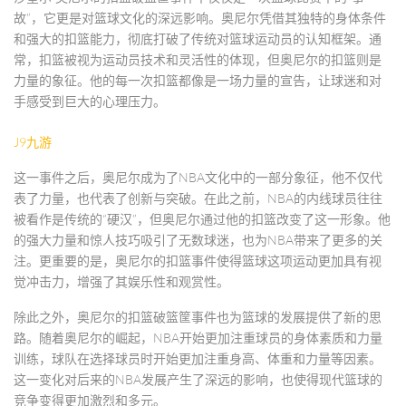
故”，它更是对篮球文化的深远影响。奥尼尔凭借其独特的身体条件
和强大的扣篮能力，彻底打破了传统对篮球运动员的认知框架。通
常，扣篮被视为运动员技术和灵活性的体现，但奥尼尔的扣篮则是
力量的象征。他的每一次扣篮都像是一场力量的宣告，让球迷和对
手感受到巨大的心理压力。
J9九游
这一事件之后，奥尼尔成为了NBA文化中的一部分象征，他不仅代
表了力量，也代表了创新与突破。在此之前，NBA的内线球员往往
被看作是传统的“硬汉”，但奥尼尔通过他的扣篮改变了这一形象。他
的强大力量和惊人技巧吸引了无数球迷，也为NBA带来了更多的关
注。更重要的是，奥尼尔的扣篮事件使得篮球这项运动更加具有视
觉冲击力，增强了其娱乐性和观赏性。
除此之外，奥尼尔的扣篮破篮筐事件也为篮球的发展提供了新的思
路。随着奥尼尔的崛起，NBA开始更加注重球员的身体素质和力量
训练，球队在选择球员时开始更加注重身高、体重和力量等因素。
这一变化对后来的NBA发展产生了深远的影响，也使得现代篮球的
竞争变得更加激烈和多元。