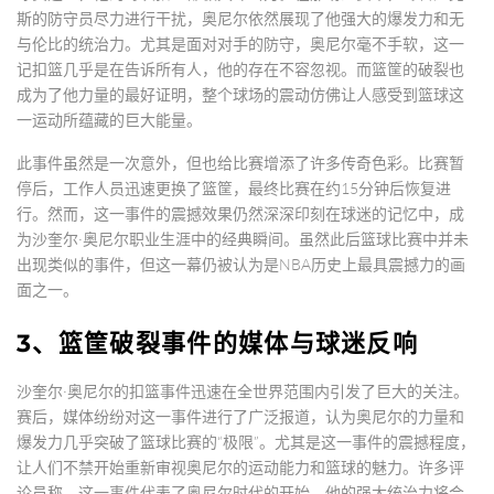
斯的防守员尽力进行干扰，奥尼尔依然展现了他强大的爆发力和无
与伦比的统治力。尤其是面对对手的防守，奥尼尔毫不手软，这一
记扣篮几乎是在告诉所有人，他的存在不容忽视。而篮筐的破裂也
成为了他力量的最好证明，整个球场的震动仿佛让人感受到篮球这
一运动所蕴藏的巨大能量。
此事件虽然是一次意外，但也给比赛增添了许多传奇色彩。比赛暂
停后，工作人员迅速更换了篮筐，最终比赛在约15分钟后恢复进
行。然而，这一事件的震撼效果仍然深深印刻在球迷的记忆中，成
为沙奎尔·奥尼尔职业生涯中的经典瞬间。虽然此后篮球比赛中并未
出现类似的事件，但这一幕仍被认为是NBA历史上最具震撼力的画
面之一。
3、篮筐破裂事件的媒体与球迷反响
沙奎尔·奥尼尔的扣篮事件迅速在全世界范围内引发了巨大的关注。
赛后，媒体纷纷对这一事件进行了广泛报道，认为奥尼尔的力量和
爆发力几乎突破了篮球比赛的“极限”。尤其是这一事件的震撼程度，
让人们不禁开始重新审视奥尼尔的运动能力和篮球的魅力。许多评
论员称，这一事件代表了奥尼尔时代的开始，他的强大统治力将会