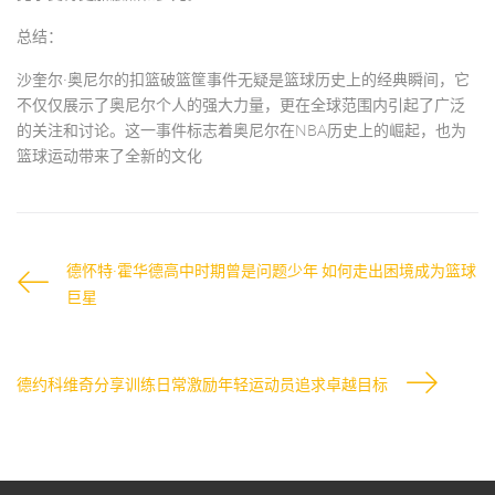
总结：
沙奎尔·奥尼尔的扣篮破篮筐事件无疑是篮球历史上的经典瞬间，它
不仅仅展示了奥尼尔个人的强大力量，更在全球范围内引起了广泛
的关注和讨论。这一事件标志着奥尼尔在NBA历史上的崛起，也为
篮球运动带来了全新的文化
德怀特·霍华德高中时期曾是问题少年 如何走出困境成为篮球
巨星
德约科维奇分享训练日常激励年轻运动员追求卓越目标