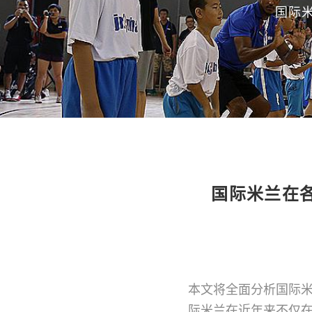
国际
国际米兰在
本文将全面分析国际
际米兰在近年来不仅