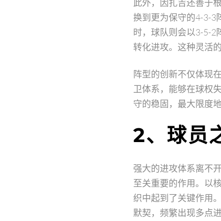
此外，因扎吉还善于
换到更为保守的4-3
时，球队则会以3-5
转化进攻。这种灵活
阵型的创新不仅体现
卫体系，能够在球权
守的稳固，最大限度
2、球员
强大的进攻体系离不
至关重要的作用。以
织中起到了关键作用
默契，频繁出现多点