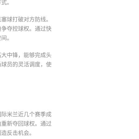
方式。
直塞球打破对方防线。
迫争夺控球权。通过快
空间。
高大中锋，能够完成头
场球员的灵活调度，使
国际米兰近几个赛季成
内重新夺回球权。通过
制造反击机会。