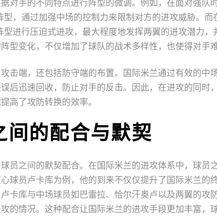
根据对手的不同特点进行阵型的微调。例如，在面对强队
-3阵型，通过加强中场的控制力来限制对方的进攻威胁。
-2阵型进行压迫式进攻，最大程度地发挥两翼的进攻潜力
的阵型变化，不仅增加了球队的战术多样性，也使得对手
在攻击端，还包括防守端的布置。国际米兰通过有效的中
失误后迅速回收，防止对手的反击。因此，在进攻的同时
地提高了攻防转换的效率。
之间的配合与默契
开球员之间的默契配合。在国际米兰的进攻体系中，球员
核心球员卢卡库为例，他的到来不仅仅提升了国际米兰的
。卢卡库与中场球员如巴雷拉、恰尔汗奥卢以及两翼的攻
进攻的情况。这种配合让国际米兰的进攻手段更加丰富，