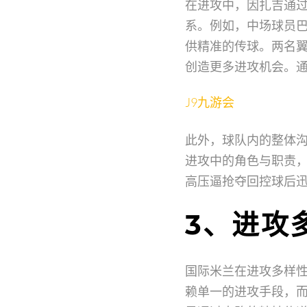
在进攻中，因扎吉通
系。例如，中场球员
供精准的传球。两名
创造更多进攻机会。
J9九游会
此外，球队内的整体
进攻中的角色与职责
高压逼抢夺回控球后
3、进攻
国际米兰在进攻多样
赖单一的进攻手段，