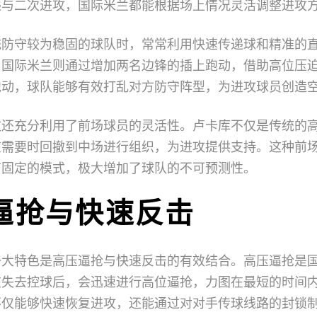
递与二次进攻，国际米兰都能根据场上情况灵活调整进攻
统防守较为稳固的球队时，常常利用快速传递球和精准的
，国际米兰则通过增加两名边锋的插上跑动，借助高位压
跑动，球队能够有效打乱对方防守阵型，为进攻球员创造
攻还充分利用了前场球员的灵活性。卢卡库不仅是传统的
在需要时回撤到中场进行组织，为进攻提供支持。这种前
有固定的模式，极大增加了球队的不可预测性。
逼抢与快速反击
一大特色是高压逼抢与快速反击的有效结合。高压逼抢是
在失去控球后，会迅速进行高位逼抢，力图在最短的时间
不仅能够快速恢复进攻，还能通过对对手传球线路的封锁