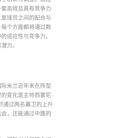
一套高效且具有竞争力
二是球员之间的配合与
。每个方面都将通过数
中的适应性与竞争力。
展潜力。
国际米兰近年来在阵型
的变化是主帅西蒙尼·
同时通过两名翼卫的上升
机会，还能通过中路的