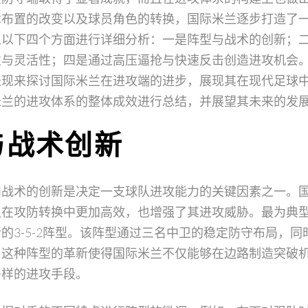
术布置的改变以及球员角色的转换，国际米兰逐步打造了
从以下四个方面进行详细分析：一是阵型与战术的创新；
性与灵活性；四是通过高压逼抢与快速反击创造进攻机会
表现来探讨国际米兰在进攻端的进步，展现其在现代足球
米兰的进攻体系的整体成效进行总结，并展望其未来的发
与战术创新
和战术的创新是决定一支球队进攻能力的关键因素之一。
在攻防转换中更加高效，也增强了其进攻威胁。最为典型
的3-5-2阵型。该阵型通过三名中卫的稳定防守布局，
。这种阵型的革新使得国际米兰不仅能够在边路制造突破
多样的进攻手段。