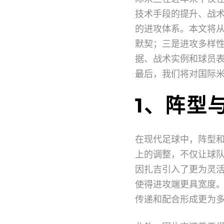
技术手段的提升、战
的进攻体系。本文将
默契；三是进攻多样
据、战术实例和球员
最后，我们将对国际
1、阵型
在现代足球中，阵型
上的调整，不仅让球队
因扎吉引入了更为灵活
使得进攻端更具宽度
传递和配合形成更为