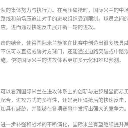
全队的集体努力与执行力。在高压逼抢时，国际米兰的中
球路线和前场压迫让对手的进攻组织受到限制。球员之间
反应，进而通过快速反击展开新一轮的进攻。
反击的结合，使得国际米兰能够在比赛中创造出很多极具
，不仅可以直接威胁对方球门，还能通过边路突破或中路
实施，使得国际米兰的进攻体系更加多元化和难以预测。
们可以看到国际米兰在进攻体系上的创新与进步是显而易
契配合，进攻方式的多样性，还是高压逼抢后的快速反击
更加具有威胁，并能够在各项赛事中发挥出强大的竞争力
的进一步补强和战术的不断演化，国际米兰有望继续提升