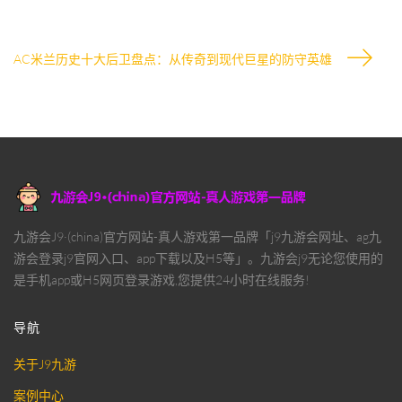
AC米兰历史十大后卫盘点：从传奇到现代巨星的防守英雄
九游会J9·(china)官方网站-真人游戏第一品牌「j9九游会网址、ag九
游会登录j9官网入口、app下载以及H5等」。九游会j9无论您使用的
是手机app或H5网页登录游戏,您提供24小时在线服务!
导航
关于J9九游
案例中心