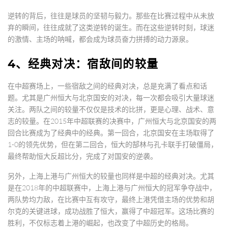
逆转的背后，往往是球员的坚韧与毅力。那些在比赛过程中从未放
弃的瞬间，往往成就了这类逆转的诞生。而在这些逆转时刻，球迷
的激情、主场的呐喊，都会成为球员奋力拼搏的动力源泉。
4、经典对决：宿敌间的较量
在中超赛场上，一些宿敌之间的经典对决，总是充满了看点和话
题。尤其是广州恒大与北京国安的对决，每一次都会吸引大量球迷
关注。两队之间的较量不仅仅是技术的比拼，更是心理、战术、意
志的较量。在2015年中超联赛的决赛中，广州恒大与北京国安的两
回合比赛成为了经典中的经典。第一回合，北京国安在主场取得了
1-0的领先优势，但在第二回合，恒大的郜林与孔卡联手打破僵局，
最终帮助恒大反超比分，完成了对国安的逆袭。
另外，上海上港与广州恒大的较量也同样是中超的经典对决。尤其
是在2018年的中超联赛中，上海上港与广州恒大的冠军争夺战中，
两队势均力敌，在比赛中互有攻守，最终上港凭借主场的优势和胡
尔克的关键进球，成功战胜了恒大，赢得了中超冠军。这场比赛的
胜利，不仅标志着上港的崛起，也改变了中超历史的格局。