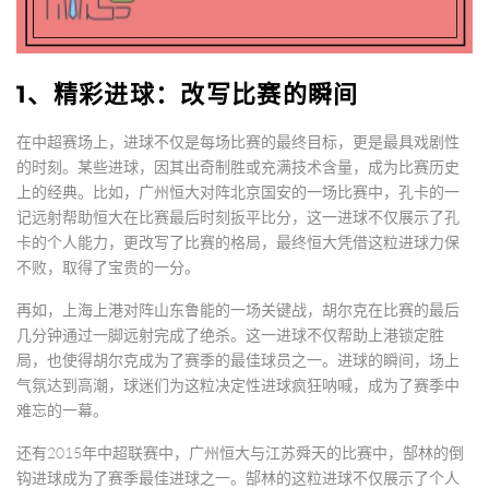
1、精彩进球：改写比赛的瞬间
在中超赛场上，进球不仅是每场比赛的最终目标，更是最具戏剧性
的时刻。某些进球，因其出奇制胜或充满技术含量，成为比赛历史
上的经典。比如，广州恒大对阵北京国安的一场比赛中，孔卡的一
记远射帮助恒大在比赛最后时刻扳平比分，这一进球不仅展示了孔
卡的个人能力，更改写了比赛的格局，最终恒大凭借这粒进球力保
不败，取得了宝贵的一分。
再如，上海上港对阵山东鲁能的一场关键战，胡尔克在比赛的最后
几分钟通过一脚远射完成了绝杀。这一进球不仅帮助上港锁定胜
局，也使得胡尔克成为了赛季的最佳球员之一。进球的瞬间，场上
气氛达到高潮，球迷们为这粒决定性进球疯狂呐喊，成为了赛季中
难忘的一幕。
还有2015年中超联赛中，广州恒大与江苏舜天的比赛中，郜林的倒
钩进球成为了赛季最佳进球之一。郜林的这粒进球不仅展示了个人