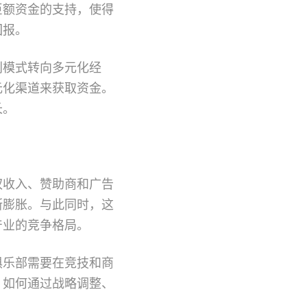
巨额资金的支持，使得
回报。
利模式转向多元化经
元化渠道来获取资金。
长。
权收入、赞助商和广告
断膨胀。与此同时，这
产业的竞争格局。
俱乐部需要在竞技和商
，如何通过战略调整、