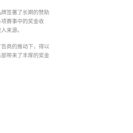
品牌签署了长期的赞助
各项赛事中的奖金收
收入来源。
广告商的推动下，得以
乐部带来了丰厚的奖金