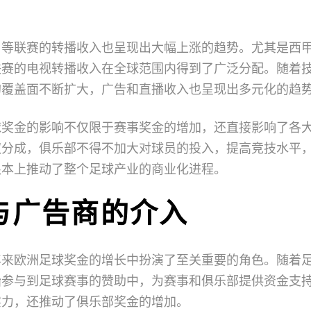
甲等联赛的转播收入也呈现出大幅上涨的趋势。尤其是西甲
联赛的电视转播收入在全球范围内得到了广泛分配。随着
的覆盖面不断扩大，广告和直播收入也呈现出多元化的趋
球奖金的影响不仅限于赛事奖金的增加，还直接影响了各
权分成，俱乐部不得不加大对球员的投入，提高竞技水平
根本上推动了整个足球产业的商业化进程。
与广告商的介入
年来欧洲足球奖金的增长中扮演了至关重要的角色。随着
始参与到足球赛事的赞助中，为赛事和俱乐部提供资金支
实力，还推动了俱乐部奖金的增加。