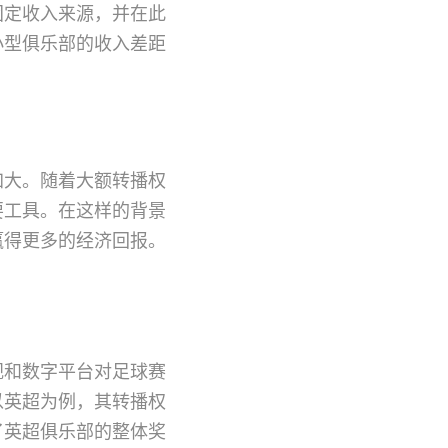
固定收入来源，并在此
小型俱乐部的收入差距
加大。随着大额转播权
要工具。在这样的背景
赢得更多的经济回报。
视和数字平台对足球赛
以英超为例，其转播权
了英超俱乐部的整体奖