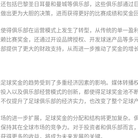
子还包括巴黎圣日耳曼和曼城等俱乐部，这些俱乐部通过
上做出更为大胆的决策，进而获得更好的比赛成绩和奖金
入使得俱乐部在运营模式上发生了转型，从传统的单一盈
依赖比赛奖金，还通过开设品牌授权、开发球迷产品等多
乐部提供了更大的财政支持，从而进一步推动了奖金的增
洲足球奖金的趋势受到了多重经济因素的影响。媒体转播
的投入以及俱乐部经营模式的创新，都使得足球奖金池不
，不仅提升了足球俱乐部的经济实力，也改变了整个足球
市场的进一步扩展，足球奖金的分配和结构将更加复杂。
以保持其在全球市场的竞争力。对于投资者和俱乐部而言
来获得更多的收益，将成为未来发展的关键。