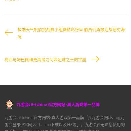
极端天气帆船挑战赛小组赛精彩纷呈 船员们勇敢迎战恶劣海
况
梅西与姆巴佩谁更具潜力问鼎足球之王的宝座
九游会J9·(china)官方网站-真人游戏第一品牌「j9九游会网址、ag九
游会登录j9官网入口、app下载以及H5等」。九游会j9无论您使用的