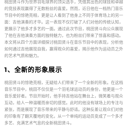
桃田贤斗作为世界羽毛球界的顶尖选手，凭借其出色的球技和卓越
的竞技表现赢得了无数粉丝的喜爱。然而，近日他在一档热门音乐
节目中的惊艳亮相，更是让人看到了他身上不同于体育场上的另一
面：吉他演奏的才华。这一表现不仅打破了人们对他的传统认知，
更展示了他多才多艺的一面。通过此次节目，桃田贤斗向公众展现
了他在吉他演奏方面的独特魅力，也为粉丝们带来了惊喜和感动。
本文将从四个方面详细探讨桃田贤斗在音乐节目中的表现，分析他
如何通过吉他展现自我，赢得观众的喜爱，揭示他作为运动员之外
的艺术气质和魅力。
1、全新的形象展示
桃田贤斗的惊艳亮相，无疑给人们带来了一个全新的形象。在这档
音乐节目中，桃田不仅仅是一个羽毛球运动员的身份，他更是一个
音乐爱好者。节目开始时，他手持吉他站在舞台上，微笑着与观众
互动，给人一种温暖而亲切的感觉。此时的他没有球场上的专注与
紧张，而是展现了音乐带来的平静与舒适。这种反差让观众们对他
的印象有了翻天覆地的变化，从一个单纯的运动员变成了一个多才
多艺、充满艺术气息的全新桃田贤斗。