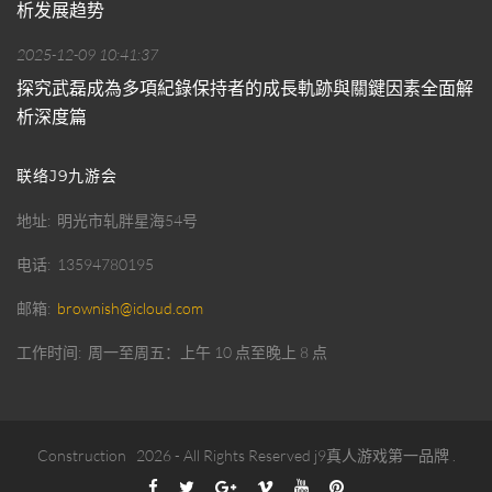
析发展趋势
2025-12-09 10:41:37
探究武磊成為多項紀錄保持者的成長軌跡與關鍵因素全面解
析深度篇
联络J9九游会
地址
明光市轧胖星海54号
电话
13594780195
邮箱
brownish@icloud.com
工作时间
周一至周五：上午 10 点至晚上 8 点
Construction
2026
- All Rights Reserved
j9真人游戏第一品牌
.