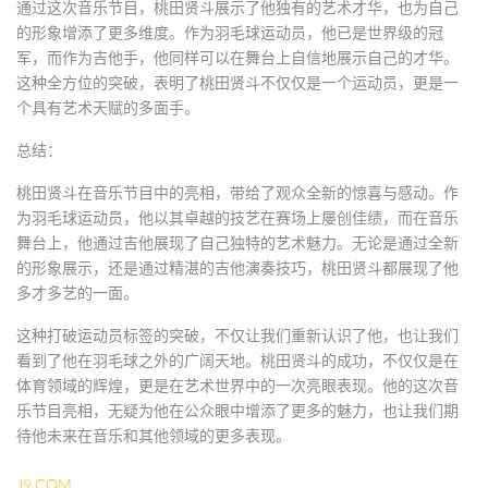
通过这次音乐节目，桃田贤斗展示了他独有的艺术才华，也为自己
的形象增添了更多维度。作为羽毛球运动员，他已是世界级的冠
军，而作为吉他手，他同样可以在舞台上自信地展示自己的才华。
这种全方位的突破，表明了桃田贤斗不仅仅是一个运动员，更是一
个具有艺术天赋的多面手。
总结：
桃田贤斗在音乐节目中的亮相，带给了观众全新的惊喜与感动。作
为羽毛球运动员，他以其卓越的技艺在赛场上屡创佳绩，而在音乐
舞台上，他通过吉他展现了自己独特的艺术魅力。无论是通过全新
的形象展示，还是通过精湛的吉他演奏技巧，桃田贤斗都展现了他
多才多艺的一面。
这种打破运动员标签的突破，不仅让我们重新认识了他，也让我们
看到了他在羽毛球之外的广阔天地。桃田贤斗的成功，不仅仅是在
体育领域的辉煌，更是在艺术世界中的一次亮眼表现。他的这次音
乐节目亮相，无疑为他在公众眼中增添了更多的魅力，也让我们期
待他未来在音乐和其他领域的更多表现。
J9.COM