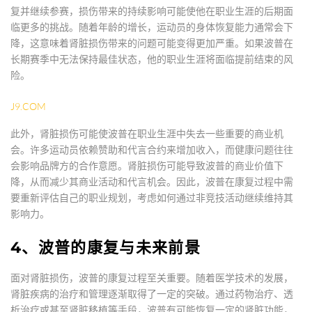
复并继续参赛，损伤带来的持续影响可能使他在职业生涯的后期面
临更多的挑战。随着年龄的增长，运动员的身体恢复能力通常会下
降，这意味着肾脏损伤带来的问题可能变得更加严重。如果波普在
长期赛季中无法保持最佳状态，他的职业生涯将面临提前结束的风
险。
J9.COM
此外，肾脏损伤可能使波普在职业生涯中失去一些重要的商业机
会。许多运动员依赖赞助和代言合约来增加收入，而健康问题往往
会影响品牌方的合作意愿。肾脏损伤可能导致波普的商业价值下
降，从而减少其商业活动和代言机会。因此，波普在康复过程中需
要重新评估自己的职业规划，考虑如何通过非竞技活动继续维持其
影响力。
4、波普的康复与未来前景
面对肾脏损伤，波普的康复过程至关重要。随着医学技术的发展，
肾脏疾病的治疗和管理逐渐取得了一定的突破。通过药物治疗、透
析治疗或甚至肾脏移植等手段，波普有可能恢复一定的肾脏功能，