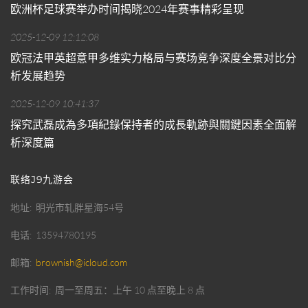
欧洲杯足球赛举办时间揭晓2024年赛事精彩呈现
2025-12-09 12:12:08
欧冠法甲英超意甲多维实力格局与赛场竞争深度全景对比分
析发展趋势
2025-12-09 10:41:37
探究武磊成為多項紀錄保持者的成長軌跡與關鍵因素全面解
析深度篇
联络J9九游会
地址
明光市轧胖星海54号
电话
13594780195
邮箱
brownish@icloud.com
工作时间
周一至周五：上午 10 点至晚上 8 点