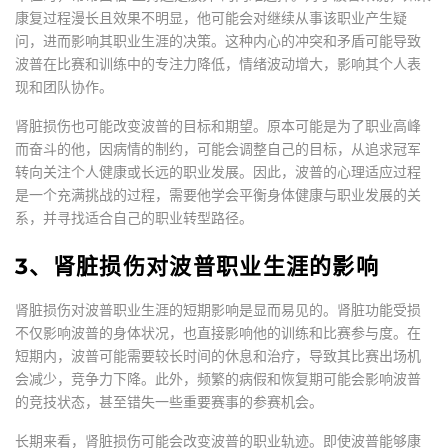
康复过程漫长且效果不明显，他可能会对继续从事该职业产生疑
问，进而影响其职业生涯的决策。这种内心的冲突和矛盾可能导致
波普在比赛和训练中的专注力降低，情绪波动增大，影响其个人表
现和团队协作。
肾脏损伤也可能改变波普的目标和期望。原本可能是为了职业高峰
而奋斗的他，因病情的制约，可能会调整自己的目标，从追求冠军
转向关注个人健康或长远的职业发展。因此，波普的心理适应过程
是一个充满挑战的过程，需要他学会平衡身体健康与职业发展的关
系，并寻找适合自己的职业转型路径。
3、肾脏损伤对波普职业生涯的影响
肾脏损伤对波普职业生涯的短期影响是显而易见的。肾脏功能受损
不仅影响波普的身体状况，也直接影响他的训练和比赛参与度。在
短期内，波普可能需要较长时间的休息和治疗，导致其比赛出场机
会减少，竞争力下降。此外，频繁的病假和恢复期可能会影响波普
的竞技状态，甚至错失一些重要赛事的参赛机会。
长期来看，肾脏损伤可能会改变波普的职业轨迹。即使波普能够康