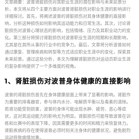
文章摘要：波普肾脏损伤对其职业生涯的潜在影响与未来前景分
析，本文将从四个主要方面对波普肾脏损伤对职业生涯的影响进行
详细探讨。首先，将阐述波普的肾脏损伤对其身体健康的直接影
响，分析这种损伤如何影响其运动能力和日常生活。其次，讨论肾
脏损伤对波普心理状态的影响，包括情绪、压力及其职业动力的变
化。第三部分将探讨肾脏损伤对波普职业生涯的短期和长期影响，
尤其是在其所从事的行业中的竞争力。最后，文章将分析波普如何
通过康复、管理疾病和转型等方式适应职业生涯中的变化，探索其
未来前景。通过这些分析，本文为理解肾脏损伤对运动员职业生涯
的复杂影响提供了一个多维度的视角。
1、肾脏损伤对波普身体健康的直接影响
波普的肾脏损伤首先在身体健康层面上带来了显著的影响。肾脏作
为重要的排毒器官，参与体内水分、电解质平衡以及毒素的清除。
若肾功能受到损害，波普的身体可能出现水肿、疲劳、恶心等症
状，这对其运动能力的影响尤为明显。肾脏损伤可能导致波普在训
练和比赛中的表现下降，因其需要更多的时间和精力来恢复体力。
肾脏疾病的存在使得波普必须时刻关注身体的健康状况，避免剧烈
运动导致病情加重。