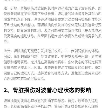
进一步地，肾脏损伤对波普的长时间运动能力产生了潜在威胁。即
使波普能够在某些情况下继续参赛，肾功能的减退将导致其耐力和
爆发力的逐步下降。许多运动项目都要求运动员拥有极高的体能水
平和快速的反应能力，而肾脏损伤使波普的身体无法提供这些必要
的支持。随着病情的加剧，波普可能需要重新评估自己是否能够承
受高强度的运动训练，甚至面临逐步减少参赛次数或退出竞争的风
险。
此外，肾脏损伤可能还引发其他并发症，进一步削弱波普的体能。
例如，长期的肾脏问题可能导致贫血、电解质紊乱等问题，影响其
健康和运动表现。尤其是在高强度比赛中，身体状态的不稳定将直
接影响其竞技水平。因此，波普需要在治疗和康复的过程中，重新
调整自己的运动方式，选择适合的锻炼方式，避免因过度劳累或不
合理训练带来新的健康风险。
2、肾脏损伤对波普心理状态的影响
肾脏损伤对波普心理状态的影响不容忽视。首先，波普作为运动
员，长期面临着职业竞争的压力，肾脏问题无疑会加剧其心理负