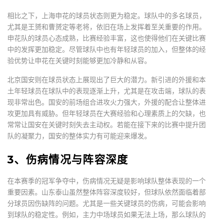
相比之下，上海申花的球员状态则更为稳定。球队中的多名球员，
尤其是王赟和曹赟定等老将，依旧在场上发挥着至关重要的作用。
申花队的球员心态成熟，比赛经验丰富，这也使得他们在关键比赛
中的发挥更加稳定。尽管球队中也有年轻球员的加入，但整体的经
验优势让申花在关键时刻能够更加冷静和从容。
北京国安则在球员状态上展现出了巨大的潜力。新引进的外援和本
土年轻球员在球队中的表现逐渐上升，尤其是在攻击端，球队的表
现非常出色。国安的前场组合进攻火力强大，外援的配合让整体进
攻更加具有威胁。但年轻球员在大赛经验和心理素质上的欠缺，也
常常让国安在关键时刻失去主动权。若能在接下来的比赛中提升团
队的凝聚力，国安的整体实力有可能迎来爆发。
3、伤病情况与阵容深度
在本赛季的冠军争夺中，伤病情况无疑是影响球队整体表现的一个
重要因素。山东泰山虽然整体阵容深度较好，但球队依然面临着部
分球员因伤缺阵的问题。尤其是一些关键球员的伤病，可能会影响
到球队的稳定性。例如，主力中场球员如果无法上场，那么球队的