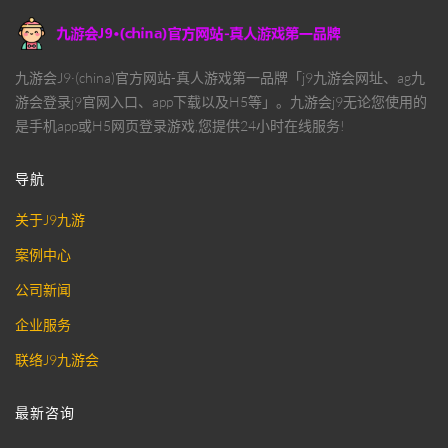
九游会J9·(china)官方网站-真人游戏第一品牌「j9九游会网址、ag九
游会登录j9官网入口、app下载以及H5等」。九游会j9无论您使用的
是手机app或H5网页登录游戏,您提供24小时在线服务!
导航
关于J9九游
案例中心
公司新闻
企业服务
联络J9九游会
最新咨询