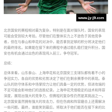
北京国安的赛程相对最为复杂，特别是在面对强队时，国安的表现
可能会受到较大考验。尽管他们在整体实力上不逊色于其他竞争
者，但在与泰山和申花的对决中，能否拿到足够的积分将决定他们
的最终排名。如果能在接下来的赛程中通过稳扎稳打提升积分，国
安也有机会通过出色的表现闯入前三，争夺冠军。
总结：
总体来看，山东泰山、上海申花和北京国安三支球队都有着不小的
争冠实力，各自的优势和劣势决定了他们在剩余赛季中的表现。泰
山队的防守体系和中场掌控力让他们具备一定的优势，但进攻端的
不足可能会影响他们的连胜纪录。上海申花凭借稳定的战术和阵容
深度，展现出强大的竞争力，但赛程的复杂性仍然是其挑战之一。
北京国安虽然拥有强大的攻击力，但在伤病和阵容磨合上还需解决
一些问题。最终，谁能笑到最后，将取决于他们能否在接下来的比