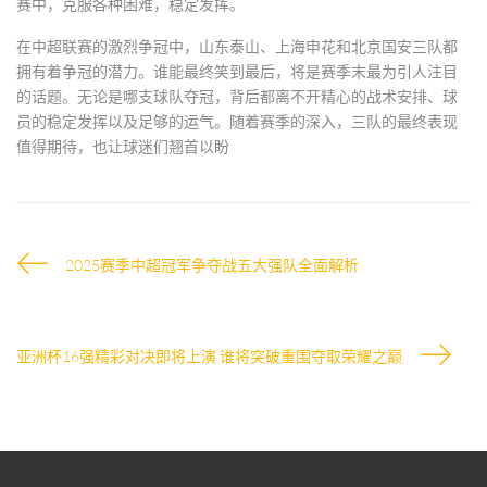
赛中，克服各种困难，稳定发挥。
在中超联赛的激烈争冠中，山东泰山、上海申花和北京国安三队都
拥有着争冠的潜力。谁能最终笑到最后，将是赛季末最为引人注目
的话题。无论是哪支球队夺冠，背后都离不开精心的战术安排、球
员的稳定发挥以及足够的运气。随着赛季的深入，三队的最终表现
值得期待，也让球迷们翘首以盼
2025赛季中超冠军争夺战五大强队全面解析
亚洲杯16强精彩对决即将上演 谁将突破重围夺取荣耀之巅