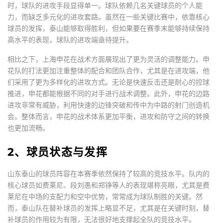
时，球队的进攻手段显得单一。球队依赖几名关键球员的个人能
力，而缺乏多元化的进攻套路。虽然在一些关键比赛中，依靠核心
球员的发挥，泰山能够取得胜利，但如果要在赛季末能够持续保持
高水平的表现，球队的进攻端亟待提升。
相比之下，上海申花在战术方面展现出了更为灵活的调整能力。申
花队的打法更加注重整体的配合和团队合作，尤其是在进攻端，他
们采用了更为多样化的进攻方式。无论是快速反击还是耐心的控球
推进，申花都能根据不同的对手进行战术调整。此外，申花的边路
进攻非常有威胁，利用快速的边锋突破和传中为中路的射门创造机
会。整体而言，申花的战术体系更加平衡，进攻和防守之间的转换
也更加流畅。
2、球员状态与发挥
山东泰山的球员阵容在本赛季依然保持了较高的竞技水平。队内的
核心球员如费莱尼、段刘愚和郑铮等人的表现堪称亮眼，尤其是费
莱尼在中场的支配力和空中优势，常常成为球队制胜的关键。然
而，泰山队在替补球员的发挥上略显不足，尤其是在关键时刻，替
补球员的作用较为有限，无法很好地支撑起全队的竞技水平。