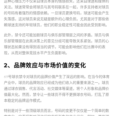
这种心理压力不仅来自球员本身的情感损失，还来自球迷和媒体的
关注。球迷常常会将球员与其号码联系在一起，许多支持者对球员
的号码有着强烈的情感依赖。一旦球员更换号码，球迷可能会产生
失落感，这对球员来说无疑是额外的心理负担。尤其是对于那些依
赖球迷支持的年轻球员，他们的职业稳定性可能会因此受到影响。
此外，禁令还可能加剧球员与俱乐部管理层之间的矛盾。球员与俱
乐部管理层在此类决策上的意见分歧可能导致关系紧张。球员的心
理状态如果没有得到适当的调节，可能会影响他们在比赛中的表
现，从而对整体竞技水平产生负面影响。
2、品牌效应与市场价值的变化
69号球衣禁令对球员的品牌价值产生了深远的影响。在当今的体育
产业中，球员的品牌效应已经成为他们收入的重要来源之一。球员
通过球衣销售、代言活动、社交媒体等渠道，将个人形象和品牌价
值最大化。然而，禁令让一些球员不得不更换球衣号码，打乱了原
本稳定的品牌运作模式。
特别是对于一些顶级球员而言，号码的变更不仅仅是一个简单的数