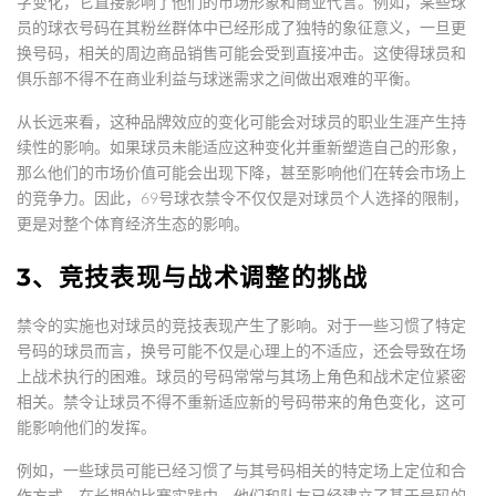
字变化，它直接影响了他们的市场形象和商业代言。例如，某些球
员的球衣号码在其粉丝群体中已经形成了独特的象征意义，一旦更
换号码，相关的周边商品销售可能会受到直接冲击。这使得球员和
俱乐部不得不在商业利益与球迷需求之间做出艰难的平衡。
从长远来看，这种品牌效应的变化可能会对球员的职业生涯产生持
续性的影响。如果球员未能适应这种变化并重新塑造自己的形象，
那么他们的市场价值可能会出现下降，甚至影响他们在转会市场上
的竞争力。因此，69号球衣禁令不仅仅是对球员个人选择的限制，
更是对整个体育经济生态的影响。
3、竞技表现与战术调整的挑战
禁令的实施也对球员的竞技表现产生了影响。对于一些习惯了特定
号码的球员而言，换号可能不仅是心理上的不适应，还会导致在场
上战术执行的困难。球员的号码常常与其场上角色和战术定位紧密
相关。禁令让球员不得不重新适应新的号码带来的角色变化，这可
能影响他们的发挥。
例如，一些球员可能已经习惯了与其号码相关的特定场上定位和合
作方式。在长期的比赛实践中，他们和队友已经建立了基于号码的