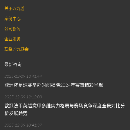
关于J9九游
案例中心
公司新闻
企业服务
联络J9九游会
最新咨询
2025-12-09 13:41:44
欧洲杯足球赛举办时间揭晓2024年赛事精彩呈现
2025-12-09 12:12:08
欧冠法甲英超意甲多维实力格局与赛场竞争深度全景对比分
析发展趋势
2025-12-09 10:41:37