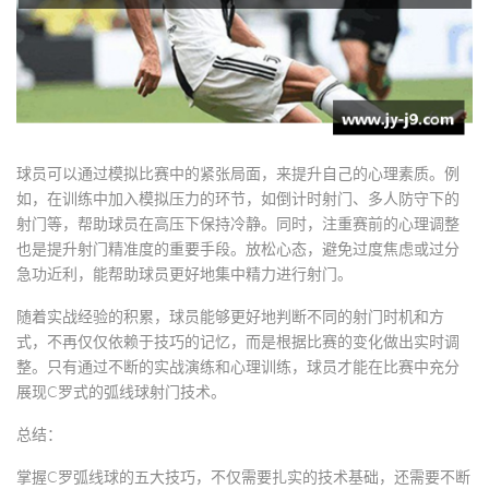
球员可以通过模拟比赛中的紧张局面，来提升自己的心理素质。例
如，在训练中加入模拟压力的环节，如倒计时射门、多人防守下的
射门等，帮助球员在高压下保持冷静。同时，注重赛前的心理调整
也是提升射门精准度的重要手段。放松心态，避免过度焦虑或过分
急功近利，能帮助球员更好地集中精力进行射门。
随着实战经验的积累，球员能够更好地判断不同的射门时机和方
式，不再仅仅依赖于技巧的记忆，而是根据比赛的变化做出实时调
整。只有通过不断的实战演练和心理训练，球员才能在比赛中充分
展现C罗式的弧线球射门技术。
总结：
掌握C罗弧线球的五大技巧，不仅需要扎实的技术基础，还需要不断