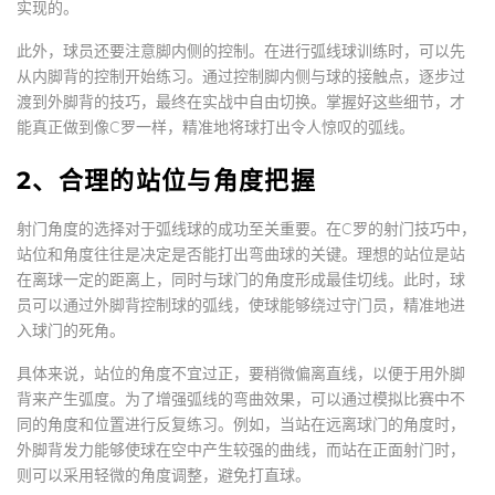
实现的。
此外，球员还要注意脚内侧的控制。在进行弧线球训练时，可以先
从内脚背的控制开始练习。通过控制脚内侧与球的接触点，逐步过
渡到外脚背的技巧，最终在实战中自由切换。掌握好这些细节，才
能真正做到像C罗一样，精准地将球打出令人惊叹的弧线。
2、合理的站位与角度把握
射门角度的选择对于弧线球的成功至关重要。在C罗的射门技巧中，
站位和角度往往是决定是否能打出弯曲球的关键。理想的站位是站
在离球一定的距离上，同时与球门的角度形成最佳切线。此时，球
员可以通过外脚背控制球的弧线，使球能够绕过守门员，精准地进
入球门的死角。
具体来说，站位的角度不宜过正，要稍微偏离直线，以便于用外脚
背来产生弧度。为了增强弧线的弯曲效果，可以通过模拟比赛中不
同的角度和位置进行反复练习。例如，当站在远离球门的角度时，
外脚背发力能够使球在空中产生较强的曲线，而站在正面射门时，
则可以采用轻微的角度调整，避免打直球。