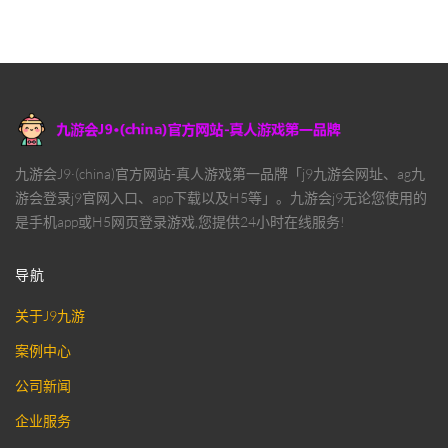
九游会J9·(china)官方网站-真人游戏第一品牌「j9九游会网址、ag九
游会登录j9官网入口、app下载以及H5等」。九游会j9无论您使用的
是手机app或H5网页登录游戏,您提供24小时在线服务!
导航
关于J9九游
案例中心
公司新闻
企业服务