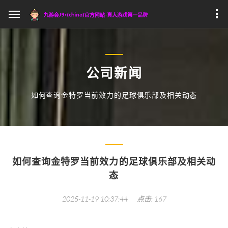
公司新闻
如何查询金特罗当前效力的足球俱乐部及相关动态
如何查询金特罗当前效力的足球俱乐部及相关动
态
2025-11-19 10:37:44
点击: 167