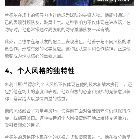
兰德尔在场上的领导力也让他成为球队的关键人物。他能够通过自
己的表现引领队友，鼓舞士气。这种影响力不仅体现在进攻端，在
防守时，他也常常通过高强度的防守激励队友一起奋战。
此外，兰德尔在与队友的配合上表现出色，他善于与不同风格的球
员合作，形成有效的化学反应。这种团队意识和合作精神，正是他
能够成为球队核心的重要原因。
4、个人风格的独特性
朱利叶斯·兰德尔的个人风格不仅体现在他的技术和战术执行上，还
包括他在场上的态度和表现。他以积极的心态和强烈的竞争意识著
称，常常给人以激情四溢的感觉。
他的风格融合了力量与灵巧，使得他在面对强硬防守时仍能保持冷
静，找到突破口。这种独特的个人风格使他在场上始终充满活力，
吸引着观众的目光。
兰德尔的风格还体现在他的庆祝方式和情感表达上。他在得分后常