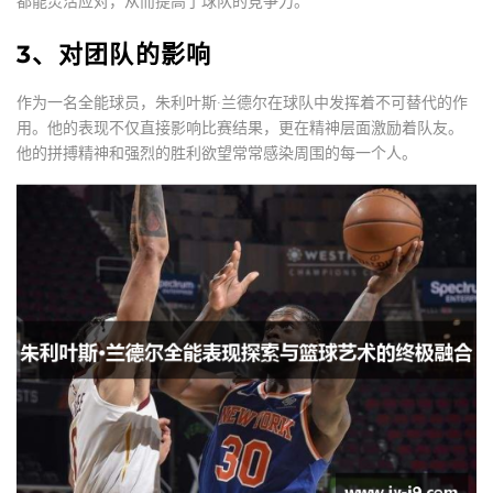
都能灵活应对，从而提高了球队的竞争力。
3、对团队的影响
作为一名全能球员，朱利叶斯·兰德尔在球队中发挥着不可替代的作
用。他的表现不仅直接影响比赛结果，更在精神层面激励着队友。
他的拼搏精神和强烈的胜利欲望常常感染周围的每一个人。