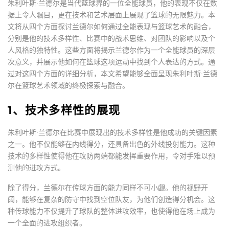
朱利叶斯·兰德尔是当代篮球界的一位全能球员，他的表现不仅在数
据上令人瞩目，更在技术和艺术层面上展现了篮球的无限魅力。本
文将从四个方面探讨兰德尔如何通过全能表现与篮球艺术的融合，
分别是他的技术多样性、比赛中的战术思维、对团队的影响以及个
人风格的独特性。这些方面将揭示兰德尔作为一个全能球员的深层
次意义，并展示他如何在篮球这项运动中找到个人表达的方式。通
过对这四个方面的详细分析，本文希望能够全面呈现朱利叶斯·兰德
尔在篮球艺术领域的终极探索与融合。
1、技术多样性的展现
朱利叶斯·兰德尔在比赛中展现出的技术多样性是他成功的关键因素
之一。他不仅能够在内线得分，还具备出色的外线投射能力。这种
技术的多样性使得他在攻防两端都能发挥重要作用，令对手难以预
测他的进攻方式。
除了得分，兰德尔在传球方面的能力同样不可小觑。他的视野开
阔，能够在复杂的防守中找到空位队友，为他们创造得分机会。这
种传球能力不仅提升了球队的整体进攻效率，也使得他在场上成为
一个全面的进攻组织者。