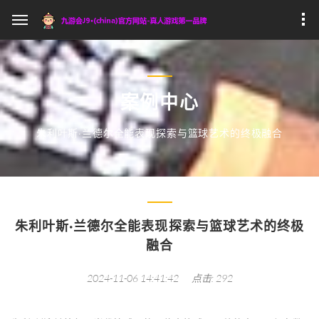
案例中心
朱利叶斯·兰德尔全能表现探索与篮球艺术的终极融合
朱利叶斯·兰德尔全能表现探索与篮球艺术的终极
融合
2024-11-06 14:41:42
点击: 292