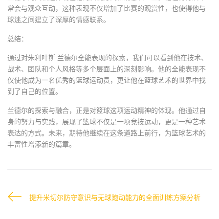
常会与观众互动，这种表现不仅增加了比赛的观赏性，也使得他与
球迷之间建立了深厚的情感联系。
总结：
通过对朱利叶斯·兰德尔全能表现的探索，我们可以看到他在技术、
战术、团队和个人风格等多个层面上的深刻影响。他的全能表现不
仅使他成为一名优秀的篮球运动员，更让他在篮球艺术的世界中找
到了自己的位置。
兰德尔的探索与融合，正是对篮球这项运动精神的体现。他通过自
身的努力与实践，展现了篮球不仅是一项竞技运动，更是一种艺术
表达的方式。未来，期待他继续在这条道路上前行，为篮球艺术的
丰富性增添新的篇章。
提升米切尔防守意识与无球跑动能力的全面训练方案分析