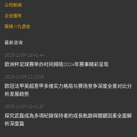
公司新闻
企业服务
联络J9九游会
最新咨询
2025-12-09 13:41:44
欧洲杯足球赛举办时间揭晓2024年赛事精彩呈现
2025-12-09 12:12:08
欧冠法甲英超意甲多维实力格局与赛场竞争深度全景对比分
析发展趋势
2025-12-09 10:41:37
探究武磊成為多項紀錄保持者的成長軌跡與關鍵因素全面解
析深度篇