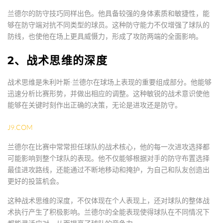
兰德尔的防守技巧同样出色。他具备较强的身体素质和敏捷性，能
够在防守端对抗不同类型的球员。这种防守能力不仅增强了球队的
防线，也使他在场上更具威慑力，形成了攻防两端的全面影响。
2、战术思维的深度
战术思维是朱利叶斯·兰德尔在球场上表现的重要组成部分。他能够
迅速分析比赛形势，并做出相应的调整。这种敏锐的战术意识使他
能够在关键时刻作出正确的决策，无论是进攻还是防守。
J9.COM
兰德尔在比赛中常常担任球队的战术核心，他的每一次进攻选择都
可能影响到整个球队的表现。他不仅能够根据对手的防守布置选择
最佳进攻路线，还能通过不断地移动和掩护，为自己和队友创造出
更好的投篮机会。
这种战术思维的深度，不仅体现在个人表现上，还对球队的整体战
术执行产生了积极影响。兰德尔的全能表现使得球队在不同情况下