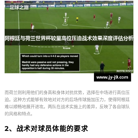
而荷兰则利用他们的身高和身体对抗优势，选择在中场进行高位压
迫。这种方式能够有效地对对方的后场传球施加压力，使得阿根廷
难以顺畅地展开进攻。两队在战术实施上的差异，反映了各自球队
的风格和特点。
2、战术对球员体能的要求