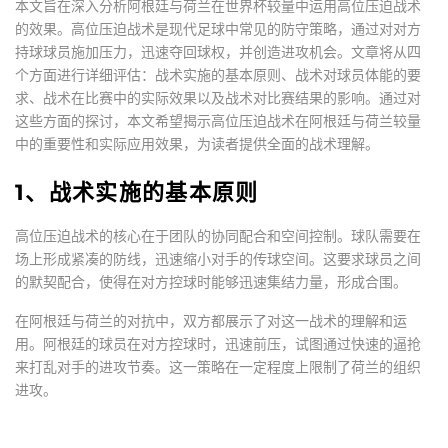
本文旨在深入分析阿根廷与荷兰在世界杯较量中运用高位压迫战术
的效果。高位压迫战术是现代足球中常见的防守策略，通过对对方
持球球员施加压力，迅速夺回球权，并创造进攻机会。文章将从四
个方面进行详细评估：战术实施的基本原则、战术对球员体能的要
求、战术在比赛中的实际效果以及战术对比赛结果的影响。通过对
这些方面的探讨，本文希望揭示高位压迫战术在阿根廷与荷兰较量
中的重要性和实际应用效果，为读者提供全面的战术理解。
1、战术实施的基本原则
高位压迫战术的核心在于团队的协同配合和空间控制。球队需要在
场上形成紧凑的防线，迅速缩小对手的传球空间。这要求球员之间
的默契配合，使得在对方控球时能够迅速集结力量，形成合围。
在阿根廷与荷兰的对抗中，双方都展示了对这一战术的理解和运
用。阿根廷的球员在对方控球时，迅速前压，试图通过快速的逼抢
来打乱对手的进攻节奏。这一策略在一定程度上限制了荷兰的组织
进攻。