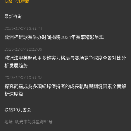
联络J9九游会
最新咨询
2025-12-09 13:41:44
欧洲杯足球赛举办时间揭晓2024年赛事精彩呈现
2025-12-09 12:12:08
欧冠法甲英超意甲多维实力格局与赛场竞争深度全景对比分
析发展趋势
2025-12-09 10:41:37
探究武磊成為多項紀錄保持者的成長軌跡與關鍵因素全面解
析深度篇
联络J9九游会
地址
明光市轧胖星海54号