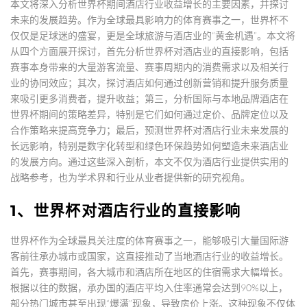
本文将深入分析世界杯期间酒店行业收益增长的主要因素，并探讨
未来的发展趋势。作为全球最具影响力的体育赛事之一，世界杯不
仅仅是足球迷的盛宴，更是全球旅游与酒店业的“黄金机遇”。本文将
从四个方面展开探讨，首先分析世界杯对酒店业的直接影响，包括
赛事本身带来的大量游客流量、赛事周期内的消费需求以及相关行
业的协同效应；其次，探讨酒店如何通过创新营销和提升服务质量
来吸引更多消费者，提升收益；第三，分析国际与本地品牌酒店在
世界杯期间的策略差异，特别是它们如何通过定价、品牌定位以及
合作策略来提高竞争力；最后，预测世界杯对酒店行业未来发展的
长远影响，特别是数字化转型和绿色环保趋势如何塑造未来酒店业
的发展方向。通过这些深入剖析，本文不仅为酒店行业提供实用的
战略参考，也为学术界和行业从业者提供新的研究视角。
1、世界杯对酒店行业的直接影响
世界杯作为全球最具关注度的体育赛事之一，能够吸引大量国际游
客前往承办城市或国家，这直接推动了当地酒店行业的收益增长。
首先，赛事期间，各大城市和酒店所在地区的住宿需求大幅增长。
根据以往的数据，承办国的酒店平均入住率通常会达到90%以上，
部分热门城市甚至出现“爆满”现象，导致房价上涨。这种现象不仅体