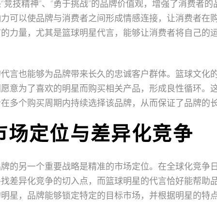
“竞技精神”、“勇于挑战”的品牌价值观，增强了消费者
响力可以使品牌与消费者之间形成情感连接，让消费者在
言的力量，尤其是篮球明星代言，能够让消费者将自己的
的代言也能够为品牌带来长久的忠诚客户群体。篮球文化
们愿意为了喜欢的明星而购买相关产品，形成良性循环。
者在多个购买周期内持续选择该品牌，从而保证了品牌的
市场定位与差异化竞争
品牌的另一个重要战略是精准的市场定位。在全球化竞争
寻找差异化竞争的切入点，而篮球明星的代言恰好能帮助
的明星，品牌能够锁定特定的目标市场，并根据明星的特