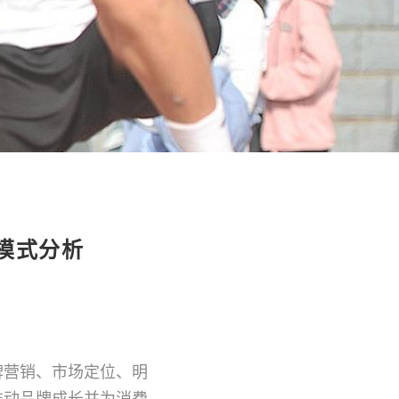
析
模式分析
牌营销、市场定位、明
推动品牌成长并为消费