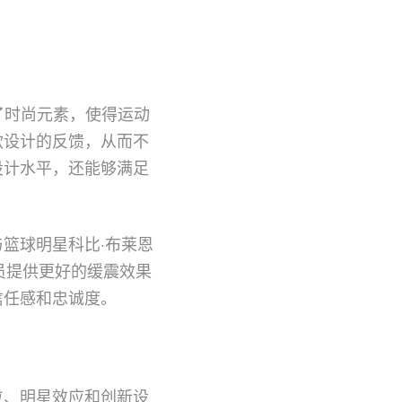
入了时尚元素，使得运动
款设计的反馈，从而不
设计水平，还能够满足
篮球明星科比·布莱恩
运动员提供更好的缓震效果
信任感和忠诚度。
位、明星效应和创新设