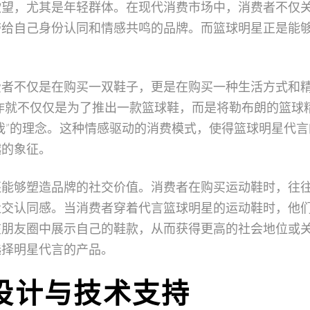
欲望，尤其是年轻群体。在现代消费市场中，消费者不仅
带给自己身份认同和情感共鸣的品牌。而篮球明星正是能
。
费者不仅是在购买一双鞋子，更是在购买一种生活方式和
作就不仅仅是为了推出一款篮球鞋，而是将勒布朗的篮球
我”的理念。这种情感驱动的消费模式，使得篮球明星代
越的象征。
还能够塑造品牌的社交价值。消费者在购买运动鞋时，往
社交认同感。当消费者穿着代言篮球明星的运动鞋时，他
在朋友圈中展示自己的鞋款，从而获得更高的社会地位或
选择明星代言的产品。
设计与技术支持