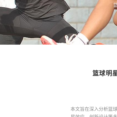
篮球明
本文旨在深入分析篮
星效应、创新设计等