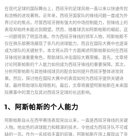
在现代足球的国际舞台上，西班牙的足球风格一直以来以快速传控
和流畅的进攻著称。近年来，西班牙国家队的锋线问题一度成为外
界讨论的焦点。尽管西班牙拥有强大的中场控制能力，但锋线上的
表现却始终未能达到期望。然而，随着球员如阿斯帕斯的崛起，这
一问题得到了明显改善。作为西班牙锋线的领军人物，阿斯帕斯不
仅在俱乐部赛场展现了非凡的进球能力，而且在国际大赛中也逐渐
成为球队的关键射手。本文将从四个方面阐述阿斯帕斯如何在西班
牙锋线扮演重要角色，帮助球队冲击国际大赛荣耀。首先，文章将
讨论阿斯帕斯的个人能力如何成为西班牙锋线的重要保障。其次，
分析阿斯帕斯与其他锋线球员的配合如何提升西班牙整体进攻效
果。然后，探讨他在国际大赛中的表现如何为西班牙提供关键进
球，最终帮助球队取得胜利。最后，文章将展望阿斯帕斯在未来国
际赛事中的潜力及其对西班牙足球的长远影响。
1、阿斯帕斯的个人能力
阿斯帕斯自从在西甲赛场表现突出以来，一直是西班牙锋线的关键
人物。他出色的进球能力和精湛的技术，令他成为西班牙队不可或
缺的一员。作为一名经验丰富的前锋，阿斯帕斯在场上展现出了非