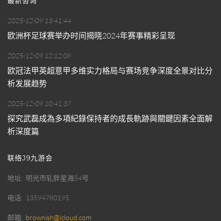
最新咨询
2025-12-09 13:41:44
欧洲杯足球赛举办时间揭晓2024年赛事精彩呈现
2025-12-09 12:12:08
欧冠法甲英超意甲多维实力格局与赛场竞争深度全景对比分
析发展趋势
2025-12-09 10:41:37
探究武磊成為多項紀錄保持者的成長軌跡與關鍵因素全面解
析深度篇
联络J9九游会
地址
明光市轧胖星海54号
电话
13594780195
邮箱
brownish@icloud.com