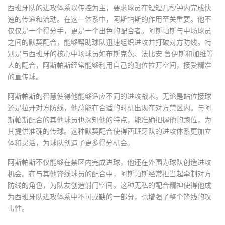
西班牙队的进攻体系以传控为主，要求球员在短短几秒钟内完成快
速的传递和流动。在这一体系中，阿斯帕斯的作用至关重要。他不
仅仅是一个得分手，更是一个出色的配合者。阿斯帕斯与中场球员
之间的默契配合，能够帮助球队迅速组织进攻并打破对方防线。特
别是与西班牙的核心中场球员如布斯克茨、法比安·鲁伊斯和加维等
人的配合，阿斯帕斯经常能够利用自己的跑位拉开空间，接受精准
的直传球。
阿斯帕斯的智慧使得他能够适应不同的进攻战术。无论是站位接球
还是拉开对方防线，他总能在合适的时机出现在对方禁区内。与阿
斯帕斯配合的其他球员也深知他的特点，能准确把握他的跑位，为
其提供准确的传球。这种默契配合使得西班牙队的进攻体系更加立
体和灵活，为球队创造了更多得分机会。
阿斯帕斯不仅能够在禁区内完成进球，他还在外围为球队创造进攻
机会。在与其他锋线球员的配合中，阿斯帕斯经常担当起牵制对方
防线的角色，为队友创造射门空间。这种无私的配合精神使得他成
为西班牙队进攻体系中不可或缺的一部分，也增强了整个锋线的攻
击性。