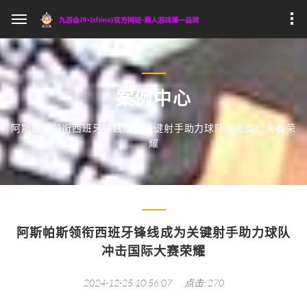
案例中心
阿斯帕斯领衔西班牙锋线成为关键射手助力球队冲击国际大赛荣
耀
阿斯帕斯领衔西班牙锋线成为关键射手助力球队
冲击国际大赛荣耀
2024-12-25 10:56:07
点击: 270