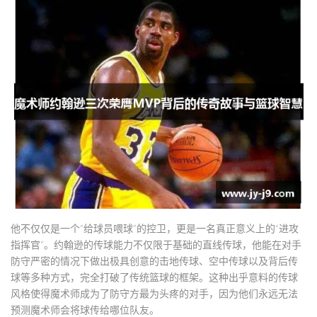
他不仅仅是一个“给球员喂球”的控卫，更是一名真正意义上的“进攻
指挥官”。约翰逊的传球能力不仅限于基础的直线传球，他能在对手
防守严密的情况下做出极具创意的击地传球、空中传球以及背后传
球等多种方式，完全打破了传统篮球的框架。这种出乎意料的传球
风格使得魔术师成为了防守方最为头疼的对手，因为他们永远无法
预测魔术师会将球传给哪位队友。