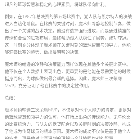
超凡的篮球智慧和稳定的心理素质，将球队带向胜利。
例如，在1987年总决赛的第五场比赛中，湖人队与凯尔特人的决战
进入白热化阶段。在比赛的关键时刻，魔术师冷静地控制节奏，做
出了一个关键的战术决定。他没有选择强行进攻，而是通过精准的
传球和合理的进攻布局，最终帮助湖人队稳住了局势，成功夺冠。
这一时刻充分体现了魔术师在关键时刻的篮球智商与领导力，他能
够洞察比赛的趋势，做出最明智的决策。
魔术师约翰逊的冷静和决策能力同样体现在其他多个关键比赛中。
他不仅在个人数据上表现出色，更重要的是他能在最需要他的时候
挺身而出，为球队做出最合适的选择。因此，魔术师三次荣膺
MVP，充分证明了他在比赛中的决定性作用。
总结：
魔术师约翰逊三次荣膺MVP，不仅是对他个人能力的肯定，更是对
他篮球智慧和领导力的认可。他在场上出色的传球能力、无与伦比
的比赛统治力、与队友的默契配合以及关键时刻的决策冷静，构成
了他成为传奇球员的根本原因。魔术师的成功不仅仅是基于他个人
的技术，更是他对比赛深刻的理解与全队协同作战的智慧。