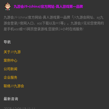
九游会J9·(china)官方网站-真人游戏第一品牌「j9九游会网址、ag九
游会登录j9官网入口、app下载以及H5等」。九游会j9无论您使用的
是手机app或H5网页登录游戏,您提供24小时在线服务!
导航
关于J9九游
案例中心
公司新闻
企业服务
联络J9九游会
最新咨询
2025-12-09 13:41:44