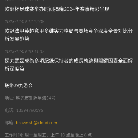
欧洲杯足球赛举办时间揭晓2024年赛事精彩呈现
2025-12-09 12:12:08
欧冠法甲英超意甲多维实力格局与赛场竞争深度全景对比分
析发展趋势
2025-12-09 10:41:37
探究武磊成為多項紀錄保持者的成長軌跡與關鍵因素全面解
析深度篇
联络J9九游会
地址
明光市轧胖星海54号
电话
13594780195
邮箱
brownish@icloud.com
工作时间
周一至周五：上午 10 点至晚上 8 点