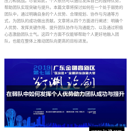
压力和挑战。尽管如此，个人依然可以通过发挥自己的独特优势，
帮助团队实现突破与提升。本篇文章将探讨如何在一个处于弱势的
团队中，通过明确自身的个人优势、合理规划、协作与沟通等方
式，为团队的成功做出贡献。文章将从四个方面进行阐述：明确个
人优势、发挥关键作用、提升团队协作与沟通能力、以及通过积极
心态激励团队士气。这四个方面不仅能够帮助个人更好地融入团
队，也能在整体上推动团队向更高的目标进发。