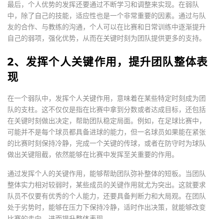
最后，个人优势的发挥还要通过不断学习和调整来实现。在弱队
中，除了自己的技能，适应性也是一个非常重要的因素。通过与队
友的合作、与教练的沟通，个人可以在比赛和日常训练中逐渐提升
自己的弱项，强化优势，从而在关键时刻为团队提供更多的支持。
2、发挥个人关键作用，提升团队整体表
现
在一个弱队中，发挥个人关键作用，意味着在某些特定时刻成为团
队的支柱。这不仅仅是指在比赛中拿到分数或者达成目标，还包括
在关键时刻做出决定，帮助团队稳定局面。例如，在足球比赛中，
可能并不是每个球员都具备进球的能力，但一名球员如果能在紧张
的比赛时刻保持冷静，完成一个关键的传球，或者在防守时为球队
做出关键阻截，依然能够在比赛中发挥至关重要的作用。
通过发挥个人的关键作用，能够帮助团队弥补整体的短板。当团队
整体实力相对较弱时，某些成员的关键作用就尤为突出。这就要求
队员不仅要有优秀的个人能力，还要具备判断力和大局观。在团队
处于劣势时，能够在压力下保持冷静，适时作出决策，就能够改变
比赛的走向，进而提升整体表现。