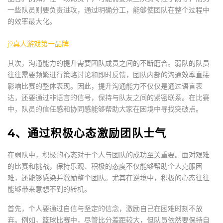
一些队员则要负责进攻，通过明确分工，能够使团队在整个过程中
的效率最大化。
j9真人游戏第一品牌
其次，沟通能力的提升需要团队成员之间的不断磨合。弱队的队员
往往需要频繁进行策略讨论和即时反馈，团队内部的沟通效率直接
影响比赛的整体表现。因此，提升沟通能力不仅仅是通过语言表
达，还要通过非语言的信号，保持与队友之间的紧密联系。在比赛
中，队员的信任感和协同感能够帮助大家在困境中寻找突破点。
4、通过积极心态激励团队士气
在弱队中，积极的心态对于个人与团队的成功至关重要。面对艰难
的比赛和挑战，保持乐观、积极的态度不仅能够帮助个人克服困
难，还能够感染并激励整个团队。尤其在逆境中，积极的心态往往
能够带来意想不到的转机。
首先，个人要通过自信与坚定的信念，激励自己在困难时刻不放
弃。例如，篮球比赛中，尽管比分差距较大，但队员依然要保持自