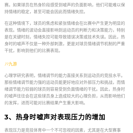
赛。如果球员在热身阶段感受到嘘声的负面影响，他们可能难以保
持情绪的稳定，甚至可能会因此而情绪失控。
在这种情境下，球员的焦虑和紧张情绪会在比赛中产生更为明显的
表现。情绪的波动会直接影响到运动员的判断力和决策能力，特别
是在关键时刻，情绪失控可能导致错误决策或技术失误。因此，热
身时的嘘声不仅是一种外部刺激，更是对球员情绪调节机制的严重
干扰，影响到他们的比赛表现。
J9九游
心理学研究表明，情绪调节的能力直接关系到运动员的竞技水平。
那些情绪调节能力强的运动员能更好地应对外部压力和挑战，而情
绪调节能力较弱的球员则容易受到负面情绪的干扰。因此，热身时
的嘘声往往会在这些球员身上造成较大的心理负担，从而影响他们
的发挥，进而可能对比赛结果产生重大影响。
3、热身时嘘声对表现压力的增加
表现压力是竞技体育中一个不可忽视的因素，尤其是在大型赛事