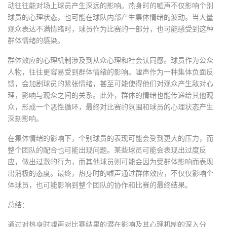
动往往能对场上球员产生深远的影响。热身时的嘘声不仅影响个别
球员的心理状态，也可能在球队内部产生集体情绪的波动。当大量
观众表达不满情绪时，球员作为比赛的一部分，也可能感受到这种
群体情绪的感染。
群体效应的心理机制涉及到从众心理和社会认同感。球员作为公众
人物，往往更容易受到群体情绪的影响。嘘声作为一种集体负面反
馈，会加剧球员的紧张情绪，甚至可能使得他们对观众产生敌对心
理，影响与观众之间的关系。此外，群体的情绪也能传递给其他观
众，形成一个恶性循环，最终对比赛的氛围和球员的心理状态产生
深刻影响。
在集体情绪的影响下，个别球员的表现可能会受到更大的压力，而
整个团队的配合也可能出现问题。某些球员可能会表现出过度反
应，做出过激的行为，而其他球员则可能会因为受群体影响而表现
出消极的态度。最终，热身时的嘘声通过群体效应，不仅仅影响个
体球员，也可能影响到整个团队的协作和比赛的最终结果。
总结：
通过对热身时嘘声对比赛结果的潜在影响及其心理机制的深入分