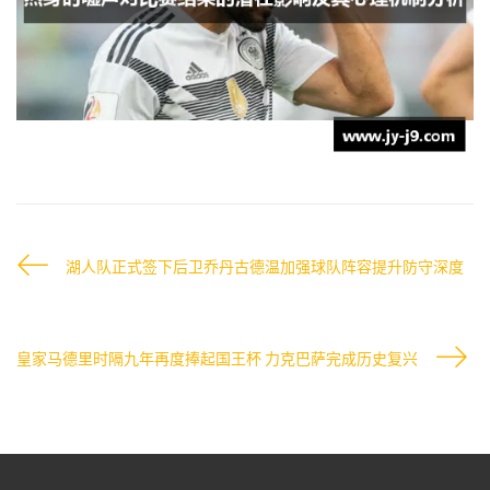
湖人队正式签下后卫乔丹古德温加强球队阵容提升防守深度
皇家马德里时隔九年再度捧起国王杯 力克巴萨完成历史复兴