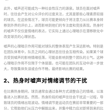
此外，嘘声还可能成为一种社会性压力的源泉。球员在面对嘘声
时，往往会产生对公众评价的过度关注，尤其是那些心理素质较弱
的球员。在这些情况下，球员可能更倾向于将注意力从比赛本身转
移到外界的评价上，进而影响到他们的专注度和竞技表现。热身时
的嘘声不仅仅是情绪的表达，它实际上通过心理暗示在潜移默化中
改变球员的心理状态。
嘘声的心理暗示作用可能对球队的整体表现产生深远影响。特别是
在团队体育中，队员之间的心理状态往往会互相传染。如果某个球
员受到嘘声的影响情绪低落，可能会影响到整个团队的士气。这种
心理暗示作用不仅限于个体层面，也可能在团队的互动中进一步放
大，导致集体失误或合作不畅，最终影响比赛的结果。
2、热身时嘘声对情绪调节的干扰
在比赛热身期间，球员通常会通过各种方式调整自己的情绪，以准
备进入比赛状态。然而，热身阶段的嘘声往往会干扰这一过程，导
致球员的情绪出现波动。情绪调节是运动员在赛前非常重要的一部
分，它帮助他们从压力中解脱出来，并集中精力应对即将到来的比