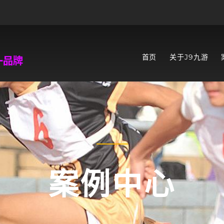
首页
关于J9九游
案例中心