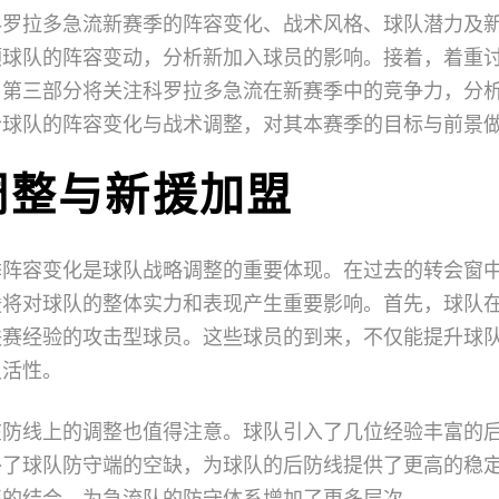
科罗拉多急流新赛季的阵容变化、战术风格、球队潜力及
顾球队的阵容变动，分析新加入球员的影响。接着，着重
。第三部分将关注科罗拉多急流在新赛季中的竞争力，分
合球队的阵容变化与战术调整，对其本赛季的目标与前景
调整与新援加盟
季阵容变化是球队战略调整的重要体现。在过去的转会窗
援将对球队的整体实力和表现产生重要影响。首先，球队
联赛经验的攻击型球员。这些球员的到来，不仅能提升球
灵活性。
在防线上的调整也值得注意。球队引入了几位经验丰富的
补了球队防守端的空缺，为球队的后防线提供了更高的稳
将的结合，为急流队的防守体系增加了更多层次。