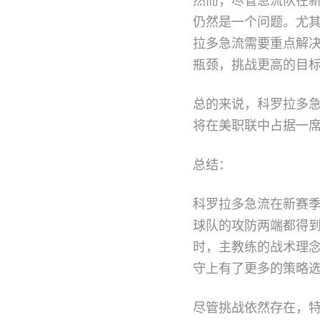
然而，尽管急流队在
仍然是一个问题。尤
拉多急流需要重点解
瓶颈，挑战更高的目
总的来说，科罗拉多
将在美职联中占据一
总结：
科罗拉多急流在新赛
球队的攻防两端都得
时，主教练的战术理
守上有了更多的策略
尽管挑战依然存在，