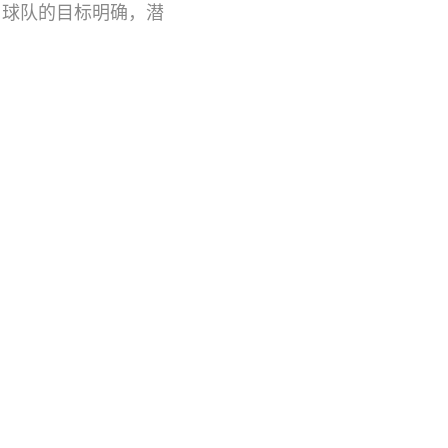
。球队的目标明确，潜