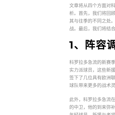
文章将从四个方面对
析。首先，我们将回
其与往季的不同之处
战。最后，我们将结
1、阵容
科罗拉多急流的新赛
实力派球员，这些新
签下了几位具有欧洲
球队带来更多的战术
此外，科罗拉多急流
的中卫，他的到来弥
年轻球员，新援与老