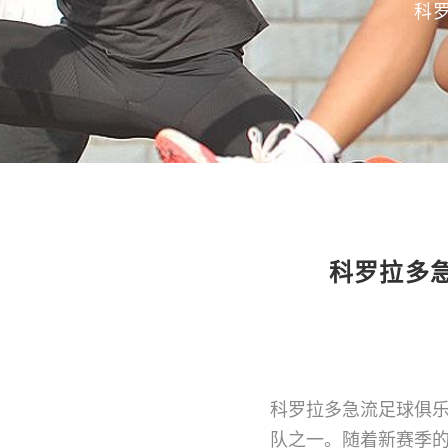
科
科罗拉多
科罗拉多急流足球俱乐部
队之一。随着新赛季