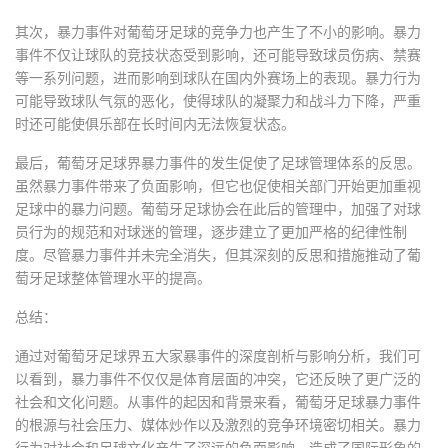
其次，暴力事件对葡萄牙足球的竞争力也产生了不小的影响。暴力
事件不仅让球队的竞技状态受到影响，还可能导致球员伤病、禁赛
等一系列问题，进而影响到球队在国内外赛场上的表现。暴力行为
可能导致球队气氛的恶化，使得球队的凝聚力和战斗力下降，严重
时还可能使俱乐部在长时间内无法恢复状态。
最后，葡萄牙足球界暴力事件的发生促使了足球管理体系的反思。
虽然暴力事件带来了负面影响，但它也促使相关部门开始更加重视
足球中的暴力问题。葡萄牙足球协会在此后的管理中，加强了对球
员行为的规范和对球迷的管理，逐步建立了更加严格的纪律性制
度。尽管暴力事件并未完全消失，但其深刻的反思和措施推动了葡
萄牙足球整体管理水平的提高。
总结：
通过对葡萄牙足球界五大家暴事件的深度剖析与影响分析，我们可
以看到，暴力事件不仅仅是体育层面的冲突，它还反映了更广泛的
社会和文化问题。从事件的起因和背景来看，葡萄牙足球暴力事件
的根源与社会压力、媒体炒作以及激烈的竞争环境密切相关。暴力
行为对社会和足球文化产生了深远的负面影响，造成了国际形象的