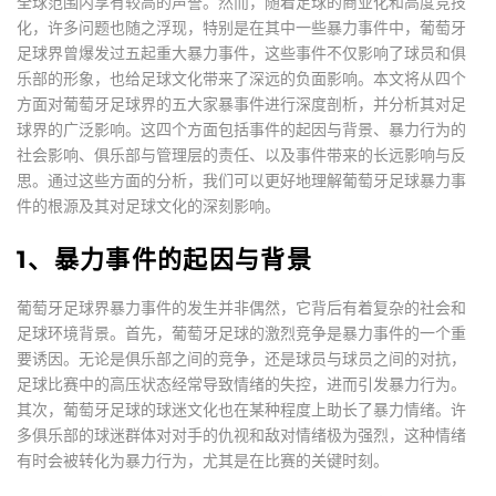
全球范围内享有较高的声誉。然而，随着足球的商业化和高度竞技
化，许多问题也随之浮现，特别是在其中一些暴力事件中，葡萄牙
足球界曾爆发过五起重大暴力事件，这些事件不仅影响了球员和俱
乐部的形象，也给足球文化带来了深远的负面影响。本文将从四个
方面对葡萄牙足球界的五大家暴事件进行深度剖析，并分析其对足
球界的广泛影响。这四个方面包括事件的起因与背景、暴力行为的
社会影响、俱乐部与管理层的责任、以及事件带来的长远影响与反
思。通过这些方面的分析，我们可以更好地理解葡萄牙足球暴力事
件的根源及其对足球文化的深刻影响。
1、暴力事件的起因与背景
葡萄牙足球界暴力事件的发生并非偶然，它背后有着复杂的社会和
足球环境背景。首先，葡萄牙足球的激烈竞争是暴力事件的一个重
要诱因。无论是俱乐部之间的竞争，还是球员与球员之间的对抗，
足球比赛中的高压状态经常导致情绪的失控，进而引发暴力行为。
其次，葡萄牙足球的球迷文化也在某种程度上助长了暴力情绪。许
多俱乐部的球迷群体对对手的仇视和敌对情绪极为强烈，这种情绪
有时会被转化为暴力行为，尤其是在比赛的关键时刻。