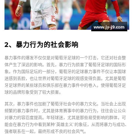
2、暴力行为的社会影响
暴力事件的爆发不仅仅是对葡萄牙足球的一个打击，它还对社会整
体产生了深远的影响。首先，暴力行为损害了葡萄牙足球的国际形
象。作为国际足坛的一部分，葡萄牙的足球暴力事件不仅让本国球
迷感到丢脸，也让世界对葡萄牙足球的观感变得负面。尤其是葡萄
牙足球界的某些球员和俱乐部在暴力事件中的卷入，使得葡萄牙足
球的品牌形象受到了较大损害。
其次，暴力事件也加剧了葡萄牙社会中的暴力文化。当社会上出现
频繁的暴力事件时，尤其是体育赛事中的暴力行为，往往会让公众
对暴力的容忍度提高。年轻球迷，尤其是那些易受影响的群体，可
能会在暴力行为中看到某种“英雄主义”的象征，从而将暴力与成功、
强者联系在一起，最终形成不良的社会风气。