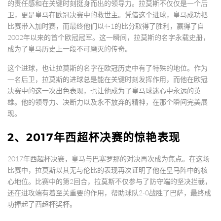
的责任感和在关键时刻挺身而出的领导力。拉莫斯不仅仅是一个后
卫，更是皇马在欧冠决赛中的救世主。凭借这个进球，皇马成功把
比赛带入加时赛，而最终他们以4-1的比分取得了胜利，赢得了自
2002年以来的首个欧冠冠军。这一瞬间，拉莫斯的名字永载史册，
成为了皇马历史上一段不可磨灭的传奇。
这个进球，也让拉莫斯的名字在欧冠历史中有了特殊的地位。作为
一名后卫，拉莫斯的进球总是能在关键时刻发挥作用，而他在欧冠
决赛中的这一次出色表现，也让他成为了皇马球迷心中永远的英
雄。他的领导力、决断力以及永不放弃的精神，在那个瞬间完美展
现。
2、2017年西超杯决赛的惊艳表现
2017年西超杯决赛，皇马与巴塞罗那的对决再次成为焦点。在这场
比赛中，拉莫斯以其无与伦比的表现再次证明了他在皇马阵中的核
心地位。比赛中的第2回合，拉莫斯不仅参与了防守端的坚决拦截，
还在进攻端有着至关重要的作用，帮助球队2-0战胜了巴萨，最终成
功捧起了西超杯奖杯。