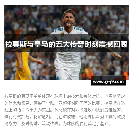
拉莫斯的表现不单单体现在球场上的技术和身体对抗，他更以坚定
的信念和领导力感染了全队。西超杯对阵巴萨的比赛，拉莫斯在防
线上的指挥作用尤为突出。他总能在对方的进攻中找到最佳位置，
进行有效拦截，化解危机。而在进攻端，他则凭借着对比赛的敏锐
洞察力，及时传球、策动进攻，为球队的胜利奠定了基础。