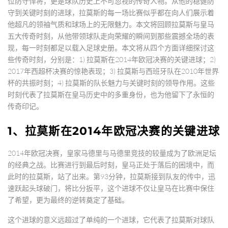
位防守悍将，更是球队历史上不可忽视的传奇人物。从他的稳健防
守到关键时刻的进球，拉莫斯的每一场比赛似乎都在向人们展示着
他超凡的领袖气质和球场上的无限魅力。本文将回顾拉莫斯与皇马
五大传奇时刻，从他带领球队走向荣耀的瞬间到那些震撼全场的表
现，每一时刻都足以载入足球史册。本文将从四个方面详细探讨这
些传奇时刻，分别是：1) 拉莫斯在2014年欧冠决赛的关键进球；2)
2017年西超杯决赛的惊艳表现；3) 拉莫斯与西班牙队在2010年世界
杯的共振时刻；4) 拉莫斯的队长魅力与关键时刻的领导作用。这些
时刻代表了拉莫斯在皇马历史中的多重身份，也为他留下了永恒的
传奇印记。
1、拉莫斯在2014年欧冠决赛的关键进球
2014年欧冠决赛，皇家马德里与马德里竞技的较量成为了欧洲足坛
的经典之战。比赛进行到最后时刻，皇马正处于落后的困境中，而
此时的拉莫斯，站了出来。第93分钟，拉莫斯接到队友的传中，迅
速跃起头球破门，将比分扳平，这个进球不仅让皇马在比赛中保住
了希望，更为最终的逆转奠定了基础。
这个进球的意义远超过了单纯的一个进球，它代表了拉莫斯对球队