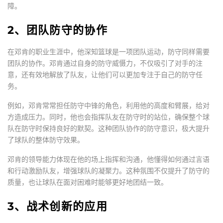
障。
2、团队防守的协作
在邓肯的职业生涯中，他深知篮球是一项团队运动，防守同样需要
团队的协作。邓肯通过自身的防守威慑力，不仅吸引了对手的注
意，还有效地解放了队友，让他们可以更加专注于自己的防守任
务。
例如，邓肯常常担任防守中锋的角色，利用他的高度和臂展，给对
方造成压力。同时，他也会指挥队友在防守时的站位，确保整个球
队在防守时保持良好的默契。这种团队协作的防守意识，极大提升
了球队的整体防守效果。
邓肯的领导能力体现在他的场上指挥和沟通，他懂得如何通过言语
和行动激励队友，增强球队的凝聚力。这种氛围不仅提升了防守的
质量，也让球队在面对困难时能够更好地团结一致。
3、战术创新的应用