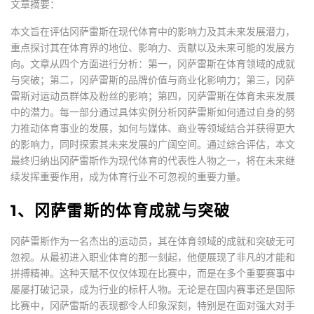
文章摘要：
本文旨在评估冈萨雷斯在现代体育中的影响力及其未来发展潜力，
重点探讨其在体育界的地位、影响力、贡献以及未来可能的发展方
向。文章从四个方面进行分析：第一，冈萨雷斯在体育领域的成就
与突破；第二，冈萨雷斯的品牌价值与商业化影响力；第三，冈萨
雷斯对运动员群体及粉丝的影响；第四，冈萨雷斯在体育未来发展
中的潜力。每一部分通过具体实例分析冈萨雷斯如何通过自身的努
力推动体育事业的发展，如何与媒体、商业等领域结合并获得更大
的影响力，同时探索其未来发展的广阔空间。通过综合评估，本文
最终归纳出冈萨雷斯作为现代体育的代表性人物之一，将在未来继
续发挥重要作用，成为体育行业不可忽视的重要力量。
1、冈萨雷斯的体育成就与突破
冈萨雷斯作为一名杰出的运动员，其在体育领域的成就和突破无可
忽视。从最初进入职业体育的那一刻起，他便展现了非凡的才能和
拼搏精神。这种天赋不仅仅体现在比赛中，而是在多个重要赛事中
屡屡打破记录，成为行业的标杆人物。无论是在国内赛事还是国际
比赛中，冈萨雷斯的表现都令人印象深刻，特别是在面对强大对手