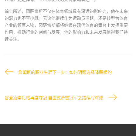
综上所述，冈萨雷斯不仅在体育领域具有深远的影响力，他在未来
的潜力也不容小觑。无论他继续作为运动员活跃，还是转型为体育
产业的领军人物，冈萨雷斯都将继续在现代体育的舞台上发挥重要
作用，推动行业的创新与发展。他的影响力和未来发展值得我们持
续关注。
詹姆斯的职业生涯下一步：如何明智选择降薪续约
谷爱凌崇礼站再度夺冠 自由式滑雪冠军之路续写辉煌