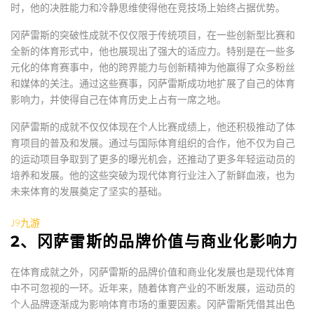
时，他的决胜能力和冷静思维使得他在竞技场上始终占据优势。
冈萨雷斯的突破性成就不仅仅限于传统项目，在一些创新型比赛和
全新的体育形式中，他也展现出了强大的适应力。特别是在一些多
元化的体育赛事中，他的跨界能力与创新精神为他赢得了众多粉丝
和媒体的关注。通过这些赛事，冈萨雷斯成功地扩展了自己的体育
影响力，并使得自己在体育历史上占有一席之地。
冈萨雷斯的成就不仅仅体现在个人比赛成绩上，他还积极推动了体
育项目的普及和发展。通过与国际体育组织的合作，他不仅为自己
的运动项目争取到了更多的曝光机会，还推动了更多年轻运动员的
培养和发展。他的这些突破为现代体育行业注入了新鲜血液，也为
未来体育的发展奠定了坚实的基础。
J9九游
2、冈萨雷斯的品牌价值与商业化影响力
在体育成就之外，冈萨雷斯的品牌价值和商业化发展也是现代体育
中不可忽视的一环。近年来，随着体育产业的不断发展，运动员的
个人品牌逐渐成为影响体育市场的重要因素。冈萨雷斯凭借其出色