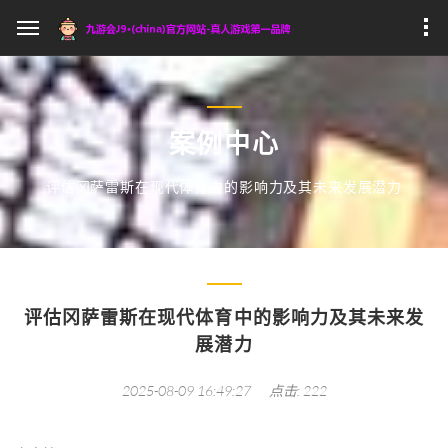
案例中心
评估冈萨雷斯在现代体育中的影响力及其未来发展潜力
评估冈萨雷斯在现代体育中的影响力及其未来发
展潜力
2025-08-09 16:49:27
点击: 222