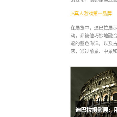
j9真人游戏第一品牌
在展览中，迪巴拉展
动，都被他巧妙地融
邃的蓝色海洋，以及
感，通过前景、中景