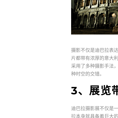
摄影不仅是迪巴拉表
片都带有浓厚的意大
采用了多种摄影手法
种时空的交错。
3、展览
迪巴拉摄影展不仅是
拉本身就具备着巨大