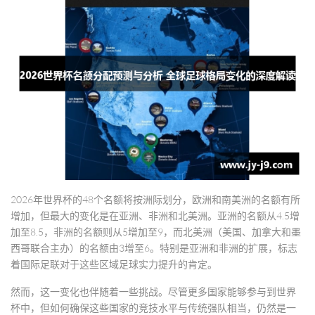
2026年世界杯的48个名额将按洲际划分，欧洲和南美洲的名额有所
增加，但最大的变化是在亚洲、非洲和北美洲。亚洲的名额从4.5增
加至8.5，非洲的名额则从5增加至9，而北美洲（美国、加拿大和墨
西哥联合主办）的名额由3增至6。特别是亚洲和非洲的扩展，标志
着国际足联对于这些区域足球实力提升的肯定。
然而，这一变化也伴随着一些挑战。尽管更多国家能够参与到世界
杯中，但如何确保这些国家的竞技水平与传统强队相当，仍然是一