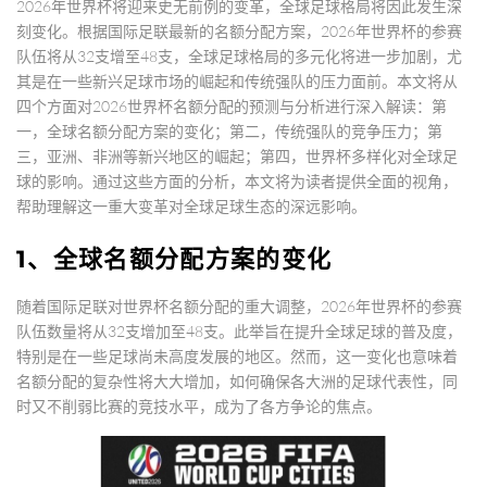
2026年世界杯将迎来史无前例的变革，全球足球格局将因此发生深
刻变化。根据国际足联最新的名额分配方案，2026年世界杯的参赛
队伍将从32支增至48支，全球足球格局的多元化将进一步加剧，尤
其是在一些新兴足球市场的崛起和传统强队的压力面前。本文将从
四个方面对2026世界杯名额分配的预测与分析进行深入解读：第
一，全球名额分配方案的变化；第二，传统强队的竞争压力；第
三，亚洲、非洲等新兴地区的崛起；第四，世界杯多样化对全球足
球的影响。通过这些方面的分析，本文将为读者提供全面的视角，
帮助理解这一重大变革对全球足球生态的深远影响。
1、全球名额分配方案的变化
随着国际足联对世界杯名额分配的重大调整，2026年世界杯的参赛
队伍数量将从32支增加至48支。此举旨在提升全球足球的普及度，
特别是在一些足球尚未高度发展的地区。然而，这一变化也意味着
名额分配的复杂性将大大增加，如何确保各大洲的足球代表性，同
时又不削弱比赛的竞技水平，成为了各方争论的焦点。