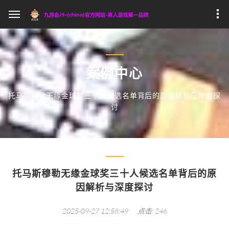
案例中心
托马斯穆勒无缘金球奖三十人候选名单背后的原因解析与深度探
讨
托马斯穆勒无缘金球奖三十人候选名单背后的原
因解析与深度探讨
2025-09-27 12:58:49
点击: 246