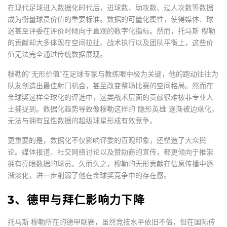
在现代足球进入数据化时代后，进球数、助攻数、过人次数等数据
成为衡量球员价值的重要标准。数据的可量化属性，使得媒体、球
迷甚至评委在评价时倾向于直观的数字化指标。然而，托马斯·穆勒
的贡献却大多体现在空间拉扯、战术执行以及团队平衡上，这些价
值无法完全通过传统数据展现。
穆勒的“无形价值”在足球专家与教练眼中极为关键，他的跑动往往为
队友创造出最佳射门机会，甚至改变整场比赛的空间格局。然而在
金球奖这样全球化的评选中，这类战术层面的贡献很难被非专业人
士捕捉到。数据化趋势导致像穆勒这样的“隐形英雄”逐渐被边缘化，
无法与拥有显性数据的超级球星形成有效竞争。
更重要的是，数据化不仅影响评委的直观印象，还塑造了大众舆
论。媒体报道、社交网络讨论以及赞助商的宣传，都更倾向于推崇
拥有亮眼数据的球员。久而久之，穆勒的无形贡献在信息传播中逐
渐淡化，进一步削弱了他在金球奖竞争中的存在感。
3、德甲与拜仁影响力下降
托马斯·穆勒所在的德甲联赛，虽然竞技水平依旧不俗，但在国际传