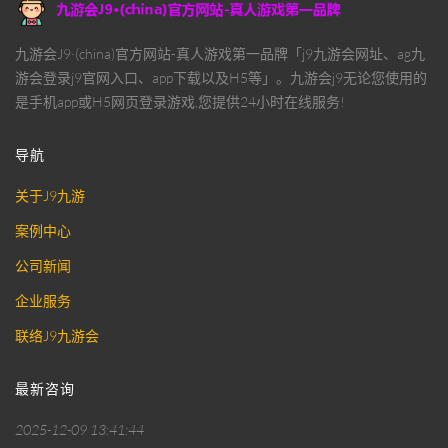
九游会J9·(china)官方网站-真人游戏第一品牌「j9九游会网址、ag九
游会登录j9官网入口、app下载以及H5等」。九游会j9无论您使用的
是手机app或H5网页登录游戏,您提供24小时在线服务!
导航
关于J9九游
案例中心
公司新闻
企业服务
联络J9九游会
最新咨询
2025-12-09 13:41:44