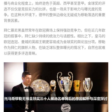
播与商业化程度上，始终逊色于英超、西甲甚至意甲。金球奖的评
选不仅仅是竞技实力的比拼，也是一场关于影响力与曝光度的竞
争。在这种大环境下，德甲的整体边缘化无疑成为穆勒落选的重要
背景因素。
拜仁慕尼黑虽然常年在欧冠赛场上保持强劲竞争力，但在近几年欧
冠的叙事中，拜仁缺少持续的统治力与话题性。相比之下，皇马的
欧冠连冠、曼城的英超王朝更容易成为金球奖的舆论加分项。穆勒
作为拜仁的旗帜人物，在缺乏球队整体曝光的情况下，自然也就难
以获得更多评选青睐。