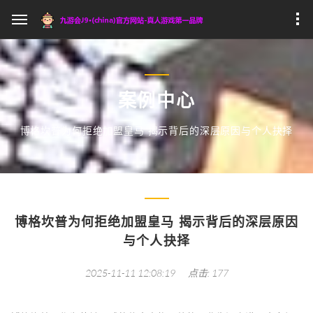
案例中心
博格坎普为何拒绝加盟皇马 揭示背后的深层原因与个人抉择
博格坎普为何拒绝加盟皇马 揭示背后的深层原因
与个人抉择
2025-11-11 12:08:19
点击: 177