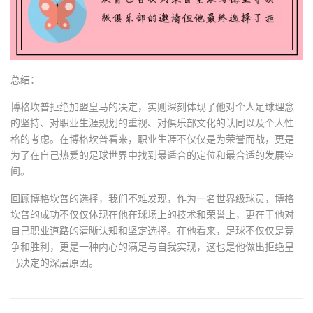
总结：
博格坎普拒绝加盟皇马的决定，实则深刻体现了他对个人足球理念
的坚持、对职业生涯规划的重视、对俱乐部文化的认同以及个人性
格的考虑。在博格坎普看来，职业生涯不仅仅是为荣誉而战，更是
为了在自己热爱的足球世界中找到最适合的定位和最合适的发展空
间。
回顾博格坎普的选择，我们不难发现，作为一名世界级球员，博格
坎普的成功不仅仅体现在他在球场上的技术和荣誉上，更在于他对
自己职业道路的清晰认知和坚定选择。在他看来，足球不仅仅是竞
争和胜利，更是一种内心的满足与自我实现，这也是他做出拒绝皇
马决定的深层原因。