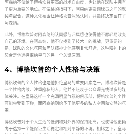
阿森纳不仅给予博格坎普更高的战术自由度，也让他在球队中拥有
了更为重要的地位。在温格的指引下，阿森纳更强调球员之间的默
契与配合，这种文化氛围让博格坎普深感认同，并最终决定留在了
阿森纳。
此外，博格坎普对阿森纳的认同感与归属感也使得他不愿轻易改变
自己的环境。在阿森纳，他不仅找到了技术上的挑战，更重要的
是，球队的文化氛围和团队精神让他感到非常舒适，这种精神上的
契合是他选择拒绝皇马的另一个关键原因。
4、博格坎普的个人性格与决策
博格坎普的个人性格也是他拒绝皇马的重要因素之一。博格坎普是
一个性格内敛、注重隐私的人，他并不热衷于公众曝光或过多的媒
体关注。在皇马这样一个充满明星气氛的俱乐部，博格坎普的个性
可能会受到压抑，而阿森纳则给予了他更多的私人空间和安静的氛
围。
博格坎普对于个人生活的低调和对外界的保持距离，也使得他更倾
向于选择一个能保证生活稳定和相对平静的环境。相比之下，皇马