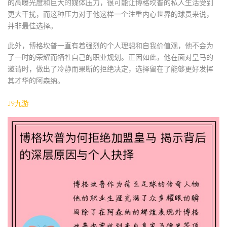
的高曝光度和巨大的媒体压力，很可能让博格坎普的私人生活受到
更大干扰，而这种压力对于他这样一个注重内心世界的球员来说，
并非最佳选择。
此外，博格坎普一直有着强烈的个人理想和自我价值观，他不会为
了一时的荣耀而牺牲自己的职业规划。正因如此，他在面对皇马的
邀请时，做出了冷静而果断的拒绝决定，选择留在了能够更好发挥
其才华的阿森纳。
J9九游