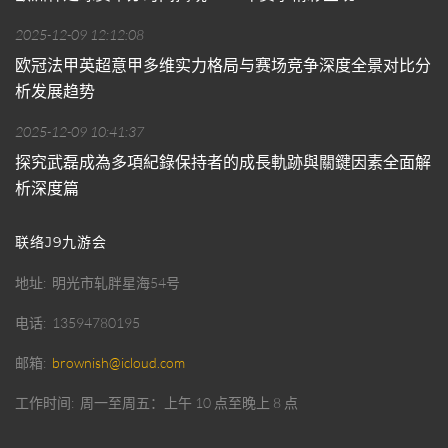
2025-12-09 12:12:08
欧冠法甲英超意甲多维实力格局与赛场竞争深度全景对比分
析发展趋势
2025-12-09 10:41:37
探究武磊成為多項紀錄保持者的成長軌跡與關鍵因素全面解
析深度篇
联络J9九游会
地址
明光市轧胖星海54号
电话
13594780195
邮箱
brownish@icloud.com
工作时间
周一至周五：上午 10 点至晚上 8 点