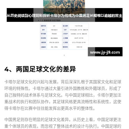
4、两国足球文化的差异
卡塔尔足球文化的兴起与发展，背后深深扎根于其国家文化和足球
环境的特殊性。卡塔尔通过大量引进外国教练和外籍球员，形成了
自己独特的战术体系与足球文化。与中国足球相比，卡塔尔更加注
重战术的执行和团队协作，其足球风格更具流畅性和系统性，这使
得卡塔尔在比赛中往往能发挥出更高水平的整体性。
中国男足则存在明显的足球文化差异。从历史上看，中国足球更注
重个体球员的表现，而忽视了整体战术的设计与执行。中国足球的