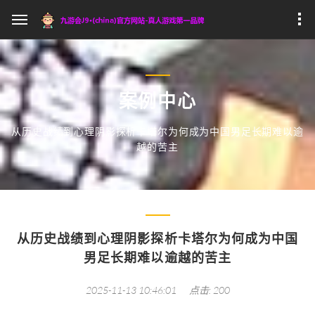
案例中心
从历史战绩到心理阴影探析卡塔尔为何成为中国男足长期难以逾
越的苦主
从历史战绩到心理阴影探析卡塔尔为何成为中国
男足长期难以逾越的苦主
2025-11-13 10:46:01
点击: 200