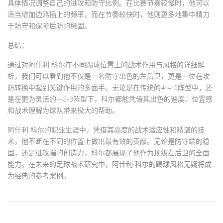
具体情况调整自己的进攻和防守比例。在比赛节奏较慢时，他可以
适当增加边路插上的频率，而在节奏较快时，他则更多地集中精力
于防守和保障后防的稳固。
总结：
通过对阿什利·科尔在不同踢球位置上的战术作用与风格的详细解
析，我们可以看到他不仅是一名防守出色的左后卫，更是一位在攻
防转换中起到关键作用的多面手。无论是在传统的4-4-2阵型中，还
是在更为灵活的4-3-3阵型下，科尔都能凭借其出色的速度、位置感
和战术理解为球队带来极大的帮助。
阿什利·科尔的职业生涯中，凭借其高度的战术适应性和精湛的技
术，他不断在不同的位置上做出最有效的贡献。无论是防守端的稳
固，还是进攻端的创造力，科尔都展现了他作为顶级左后卫的全面
能力。在未来的足球战术研究中，阿什利·科尔的踢球风格无疑将成
为经典的参考案例。