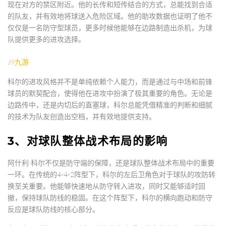
现在对方的禁区附近。他的长传和短传结合的方式，总能找到合适
的队友，并有效地将球送入危险区域。他的助攻数据也证明了他不
仅仅是一名防守型球员，更多时候他能够在边路制造出杀机，为球
队提供更多的进攻选择。
J9九游
科尔的进攻风格并不是单纯依赖个人能力，而是通过与中场和前锋
球员的默契配合，使得他在进攻中扮演了极其重要的角色。无论是
边路传中，还是内切后的直塞球，科尔总能凭借精准的判断和细腻
的技术为队友创造出空档，并有效地提供支持。
3、对球队整体战术布局的影响
阿什利·科尔不仅是防守端的保障，还是球队整体战术布局中的重要
一环。在传统的4-4-2阵型下，科尔的左后卫角色对于球队的攻防转
换至关重要。他能够快速地从防守转入进攻，同时又能够适时回
撤，保持球队防线的稳固。在这个阵型下，科尔的横向跑动和防守
反应是球队防线的核心部分。