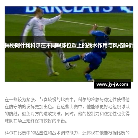
在一些较为紧张、节奏较慢的比赛中，科尔的冷静与稳定性使得他
在防守端的发挥更加出色。在这些比赛中，他能够更好地组织球队
的防线，避免对方的进攻突破。同时，他的控制力和稳定性也使得
球队在场上始终保持较好的平衡。
科尔在比赛中的适应性和战术调整能力，还体现在他能根据比赛的