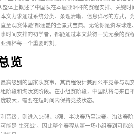
从整体上概述了中国队在本届亚洲杯的赛程安排、关键时
本文力求通过系统分类、条理清晰、信息详尽的方式，为
直至观赛体验”都涵盖的全景式宝典。无论你是资深球迷
赛事时间安排的初学者，都能通过本文获得一览无余的赛
与亚洲杯每一个重要时刻。
总览
内最高级别的国家队赛事，其赛程设计兼顾公平竞争与观
小组阶段和淘汰赛阶段。在小组赛阶段，中国队将与来自
密度较大，需要在短时间内保持竞技状态。
利晋级，则进入16强、8强、半决赛乃至决赛。淘汰赛
可能是“生死战”。因此整个赛程从第一场小组赛到可能