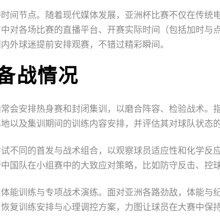
播时间节点。随着现代媒体发展，亚洲杯比赛不仅在传统
南中对各场比赛的直播平台、开赛实际时间（包括加时与
国内外球迷提前安排观赛，不错过精彩瞬间。
备战情况
通常会安排热身赛和封闭集训，以磨合阵容、检验战术。
基地以及集训期间的训练内容安排，并评估其对球队状态
尝试不同的首发与战术组合，以观察球员适应性和化学反
断中国队在小组赛中的大致应对策略，比如防守反击、控
性体能训练与专项战术演练。面对亚洲各路劲敌，体能与
、恢复训练安排与心理调控方案，力图让球员在大赛中保