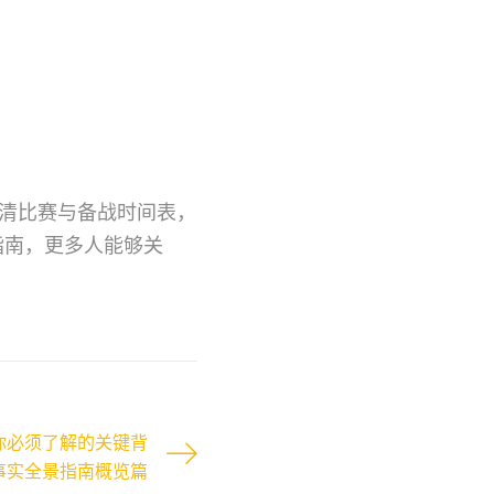
理清比赛与备战时间表，
指南，更多人能够关
你必须了解的关键背
事实全景指南概览篇