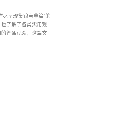
详尽呈现集锦宝典篇”的
，也了解了各类实用观
间的普通观众，这篇文