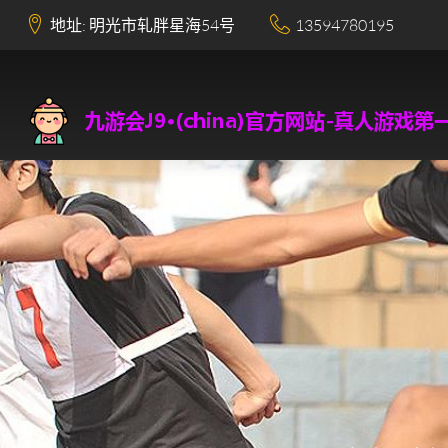
地址: 明光市轧胖星海54号
13594780195