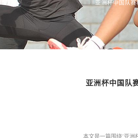
亚洲杯中国队赛
亚洲杯中国队
本文是一篇围绕“亚洲